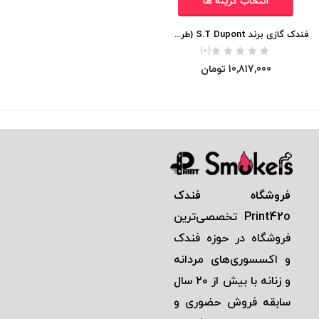
انتخاب گزینه ها
فندک گازی برند S.T Dupont (طرح 007 جیمز باند) اورجینال
(0)
10,817,000
تومان
فروشگاه فندک
Print42o
تخصصی‌ترين
فروشگاه در حوزه فندک
و اكسسوری‌های مردانه
و زنانه با بيش از ٢٠ سال
سابقه فروش حضوری و