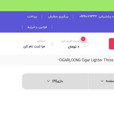
شتیبانی: 09191076332
پیگیری سفارش
پرداخت
قوانین و شرایط
0
سبد خرید من
سلام،
مرا ثبت نام کن
0
تومان
بازی(19)