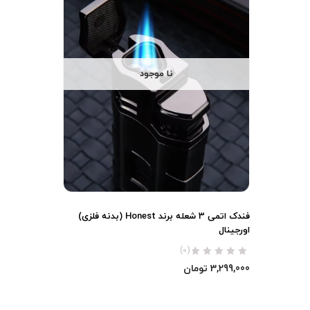
نا موجود
فندک اتمی 3 شعله برند Honest (بدنه فلزی)
اورجینال
(0)
3,299,000
تومان