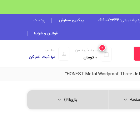
شتیبانی: 09191076332
پیگیری سفارش
پرداخت
قوانین و شرایط
0
سبد خرید من
سلام،
مرا ثبت نام کن
0
تومان
بازی(19)