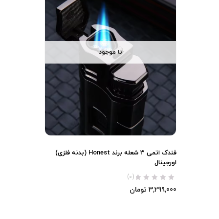
نا موجود
فندک اتمی 3 شعله برند Honest (بدنه فلزی)
اورجینال
(0)
3,299,000
تومان