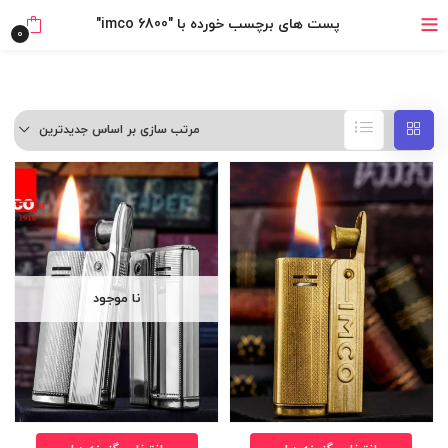
خرید قسطی با ترب‌پی
پست های برچسب خورده با "imco 6800"
0
مرتب سازی بر اساس جدیدترین
نا موجود