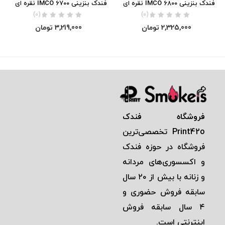
فندک بنزینی IMCO 6800 نقره ای
فندک بنزینی IMCO 6700 نقره ای
(0)
(0)
2,325,000
تومان
3,219,000
تومان
فروشگاه فندک
Print42o
تخصصی‌ترين
فروشگاه در حوزه فندک
و اكسسوری‌های مردانه
و زنانه با بيش از ٢٠ سال
سابقه فروش حضوری و
٤ سال سابقه فروش
اينترنتی است.