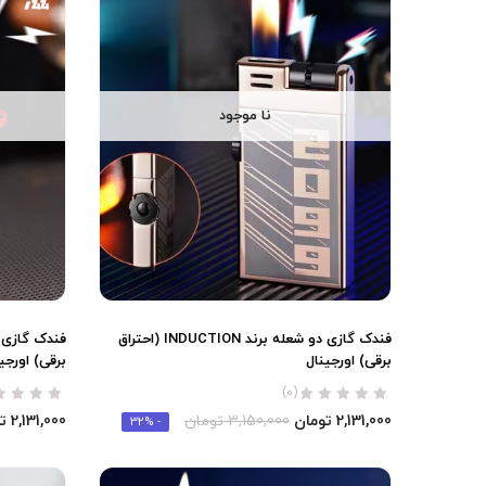
نا موجود
فندک گازی دو شعله برند INDUCTION (احتراق
برقی) اورجینال
برقی) اورجی
(0)
2,131,000
تومان
3,150,000
تومان
2,131,000
ت
- 32%