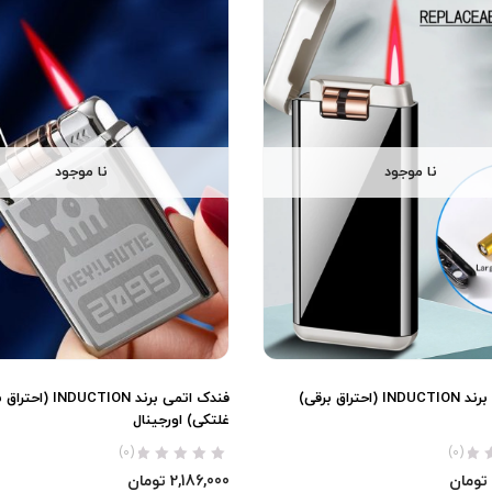
نا موجود
نا موجود
فندک اتمی برند INDUCTION (احتراق برقی)
فندک اتمی برند INDUCTION (
غلتکی) اورجینال
(0)
(0)
تومان
2,186,000
تومان