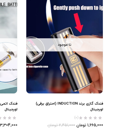
نا موجود
فندک گازی برند INDUCTION (احتراق برقی)
اورجینال
اورجینال
(0)
1,665,000
تومان
2,451,000
تومان
3,304,000