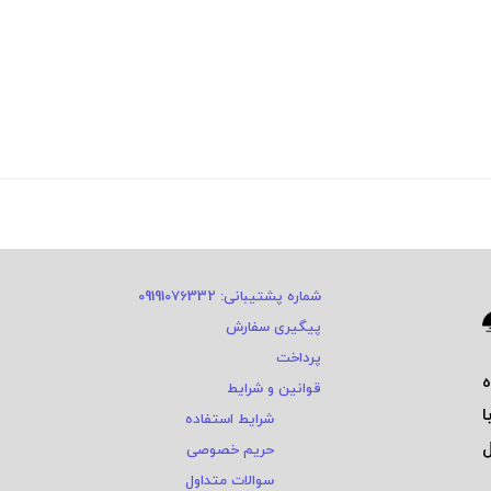
شماره پشتیبانی: 09191076332
پیگیری سفارش
پرداخت
قوانین و شرایط
ا
شرایط استفاده
ی و ٤ سال
حریم خصوصی
سوالات متداول