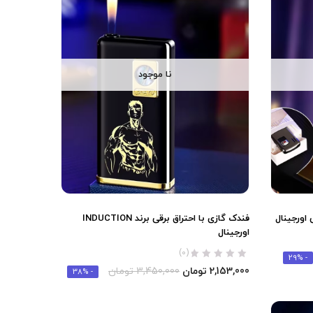
نا موجود
فندک گازی با احتراق برقی برند INDUCTION
اورجینال
(0)
- 29%
2,153,000
تومان
3,450,000
تومان
- 38%