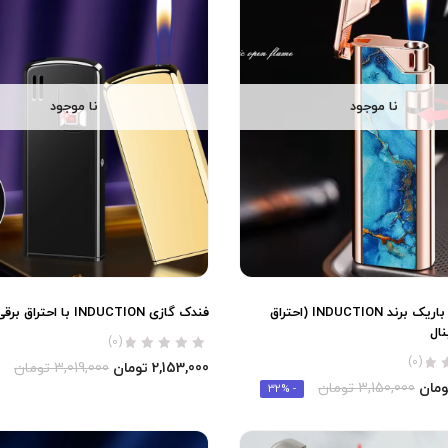
نا موجود
نا موجود
فندک گازی باریک برند INDUCTION (احتراق
فندک گازی INDUCTION با احتراق برقی اورجینال
نال
(0)
(0)
2,153,000
تومان
3,019,000
تومان
ومان
3,150,000
تومان
- 32%