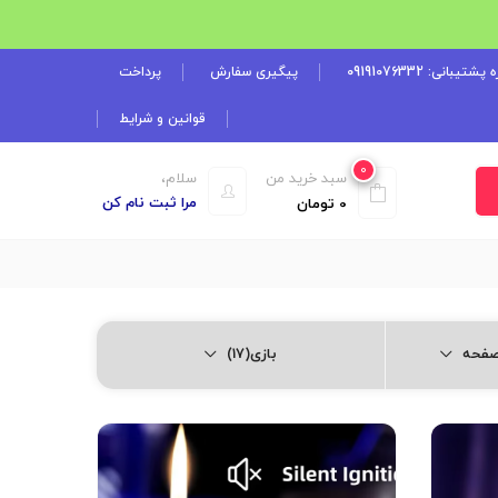
شتیبانی: 09191076332
پیگیری سفارش
پرداخت
قوانین و شرایط
0
سبد خرید من
سلام،
مرا ثبت نام کن
0
تومان
بازی(17)