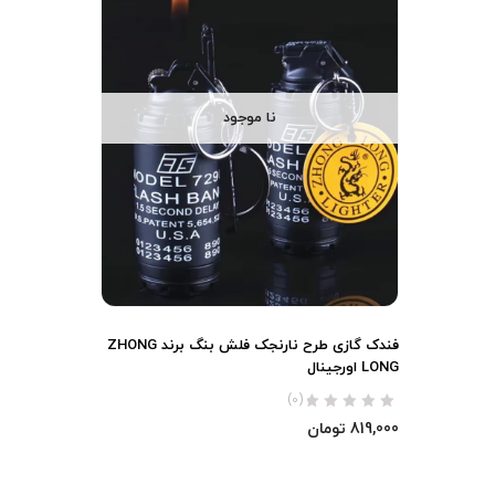
نا موجود
فندک گازی طرح نارنجک فلش بنگ برند ZHONG
LONG اورجینال
(0)
819,000
تومان