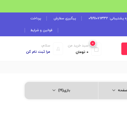
شتیبانی: 09191076332
پیگیری سفارش
پرداخت
قوانین و شرایط
0
سبد خرید من
سلام،
مرا ثبت نام کن
0
تومان
بازی(19)