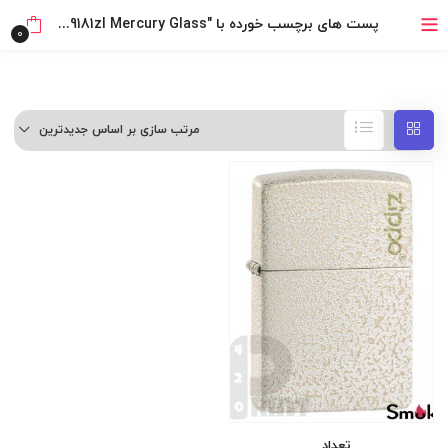
خرید قسطی با ترب‌پی
پست های برچسب خورده با "Zippo 49181zl Mercury Glass"
0
مرتب سازی بر اساس جدیدترین
تعداد