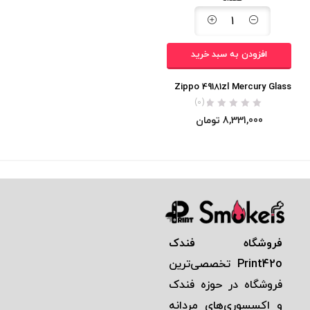
افزودن به سبد خرید
Zippo 49181zl Mercury Glass
(0)
8,331,000
تومان
فروشگاه فندک
Print42o
تخصصی‌ترين
فروشگاه در حوزه فندک
و اكسسوری‌های مردانه