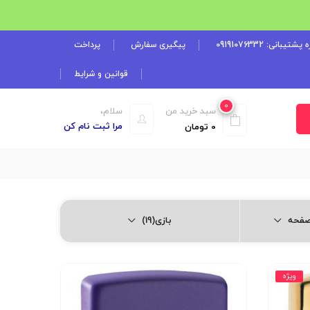
شتیبانی: 09191076332
پیگیری سفارش
پرداخت
قوانین و شرایط
0
سبد خرید من
سلام،
مرا ثبت نام کن
0
تومان
بازی(19)
ویژه