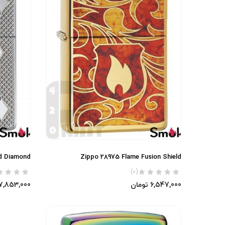
ed Diamond
Zippo 28975 Flame Fusion Shield
(0)
6,547,000
تومان
7,853,000