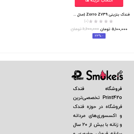
انتخاب گزینه ها
فندک بنزینی Zorro Z739 (مدل کشویی) اورجینال
(0)
6,600,000
تومان
5,100,000
تومان
- 23%
فروشگاه فندک
Print42o
تخصصی‌ترين
فروشگاه در حوزه فندک
و اكسسوری‌های مردانه
و زنانه با بيش از ٢٠ سال
سابقه فروش حضوری و