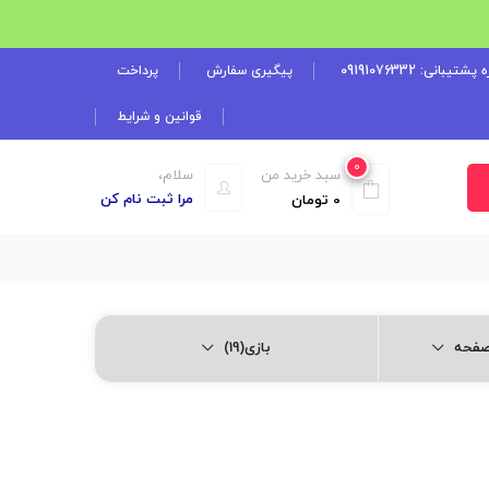
شتیبانی: 09191076332
پیگیری سفارش
پرداخت
قوانین و شرایط
0
سبد خرید من
سلام،
مرا ثبت نام کن
0
تومان
بازی(19)