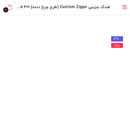
خرید قسطی با ترب‌پی
فندک بنزینی Custom Zippo (طرح چرخ دنده) Steampunk Shuttle 301
0
- 13%
ویژه