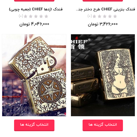
فندک بنزینی CHIEF طرح دختر جنگل (جعبه چوبی)
فندک اژدها CHIEF (جعبه چوبی)
(0)
(0)
3,426,000
تومان
4,046,000
تومان
انتخاب گزینه ها
انتخاب گزینه ها