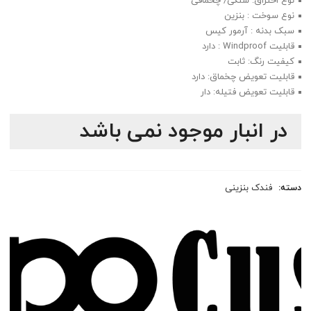
نوع احتراق: سنگی/ چخماقی
نوع سوخت : بنزین
سبک بدنه : آرمور کیس
قابلیت Windproof : دارد
کیفیت رنگ: ثابت
قابلیت تعویض چخماق: دارد
قابلیت تعویض فتیله: دار
در انبار موجود نمی باشد
دسته:
فندک بنزینی