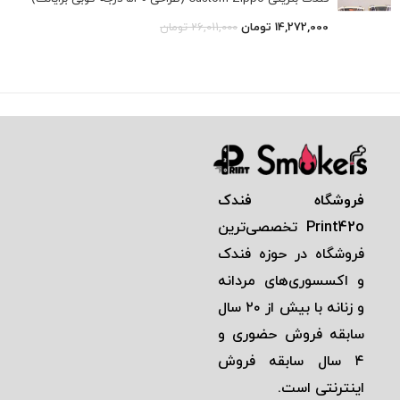
14,272,000
تومان
26,011,000
تومان
فروشگاه فندک
Print42o
تخصصی‌ترين
فروشگاه در حوزه فندک
و اكسسوری‌های مردانه
و زنانه با بيش از ٢٠ سال
سابقه فروش حضوری و
٤ سال سابقه فروش
اينترنتی است.