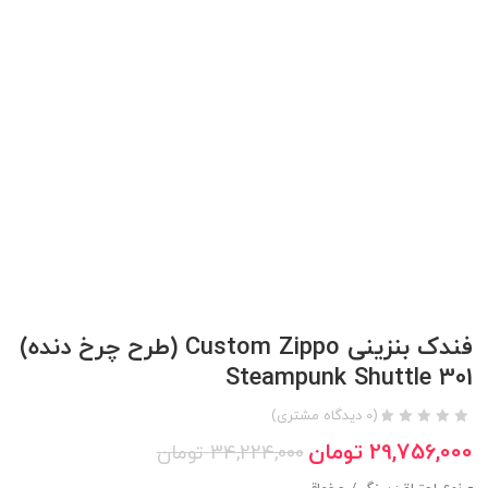
فندک بنزینی Custom Zippo (طرح چرخ دنده)
Steampunk Shuttle 301
(
0
دیدگاه مشتری)
29,756,000
تومان
34,224,000
تومان