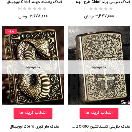
فندک بنزینی برند Chief طرح الهه یونان اورجینال
فندک پادشاه جهنم Chief اورجینال
(0)
(0)
3,447,000
تومان
3,678,000
تومان
ویژه
نا موجود
نا موجود
انتخاب گزینه ها
انتخاب گزینه ها
فندک بنزینی کنستانتین ZORRO (جعبه چوبی)
فندک مار کبری Zorro اورجینال