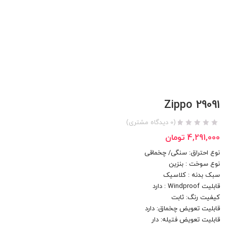
Zippo 29091
(
0
دیدگاه مشتری)
4,291,000
تومان
نوع احتراق: سنگی/ چخماقی
نوع سوخت : بنزین
سبک بدنه : کلاسیک
قابلیت Windproof : دارد
کیفیت رنگ: ثابت
قابلیت تعویض چخماق: دارد
قابلیت تعویض فتیله: دار