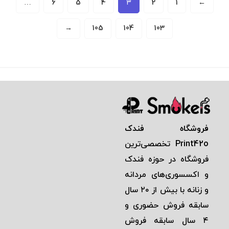
…
6
5
4
3
2
1
←
→
105
104
103
فروشگاه فندک
Print42o
تخصصی‌ترين
فروشگاه در حوزه فندک
و اكسسوری‌های مردانه
و زنانه با بيش از ٢٠ سال
سابقه فروش حضوری و
٤ سال سابقه فروش