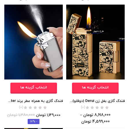
انتخاب گزینه ها
انتخاب گزینه ها
فندک گازی بغل زن Derui (دوقلو) اورجینال
فندک گازی به همراه عطر برند Lighter (اورجینال)
(0)
(0)
8,618,000
تومان
–
1,380,000
تومان
1,149,000
تومان
4,599,000
تومان
- 17%