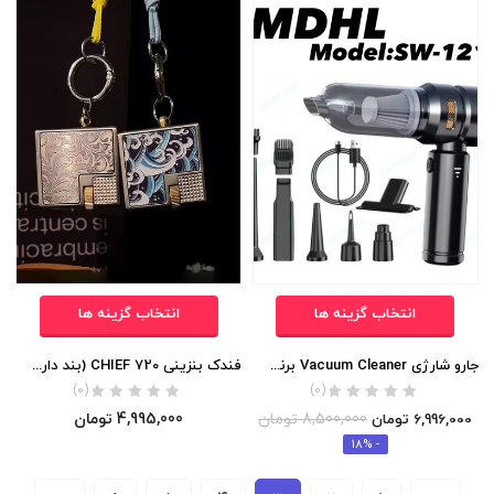
انتخاب گزینه ها
انتخاب گزینه ها
جارو شارژی Vacuum Cleaner برند MDHL اورجینال
فندک بنزینی CHIEF 720 (بند دار) اورجینال
(0)
(0)
8,500,000
تومان
4,995,000
تومان
6,996,000
تومان
- 18%