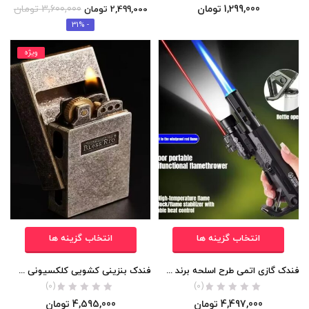
1,299,000
تومان
3,600,000
تومان
2,499,000
تومان
- 31%
ویژه
انتخاب گزینه ها
انتخاب گزینه ها
فندک گازی اتمی طرح اسلحه برند Zhong Long اورجینال
فندک بنزینی کشویی کلکسیونی برند Lighter اورجینال
(0)
(0)
4,497,000
تومان
4,595,000
تومان