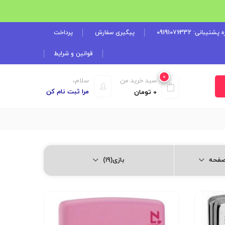
شتیبانی: 09191076332
پیگیری سفارش
پرداخت
قوانین و شرایط
0
سبد خرید من
سلام،
مرا ثبت نام کن
0
تومان
بازی(19)