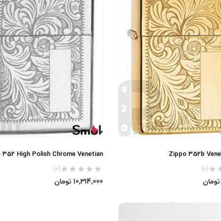
 352 High Polish Chrome Venetian
Zippo 352b Vene
(0)
(0)
تومان
10,314,000
تومان