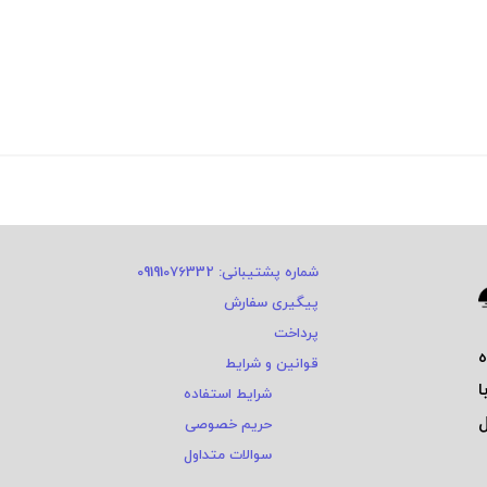
شماره پشتیبانی: 09191076332
پیگیری سفارش
پرداخت
قوانین و شرایط
ا
شرایط استفاده
ی و ٤ سال
حریم خصوصی
سوالات متداول