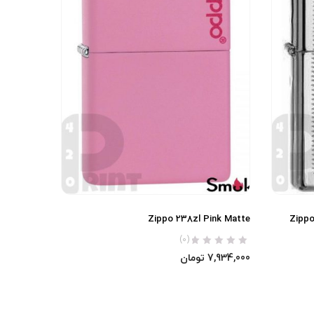
Zippo 238zl Pink Matte
Zippo
(0)
7,934,000
تومان