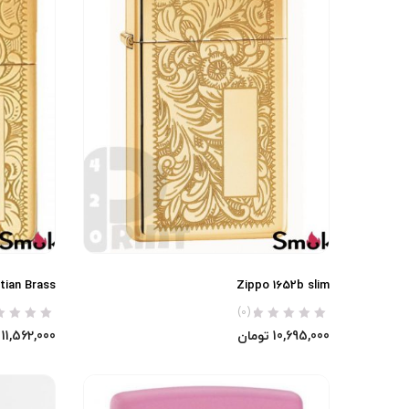
tian Brass
Zippo 1652b slim
(0)
10,695,000
تومان
11,562,000