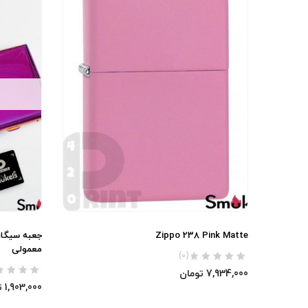
Zippo 238 Pink Matte
معمولی
(0)
7,934,000
تومان
1,903,000
ت