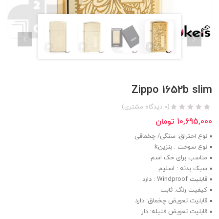
Zippo 1652b slim
(
0
دیدگاه مشتری)
10,695,000
تومان
نوع احتراق: سنگی/ چخماقی
نوع سوخت : بنزینk
مناسب برای حک اسم
سبک بدنه : اسلیم
قابلیت Windproof : دارد
کیفیت رنگ: ثابت
قابلیت تعویض چخماق: دارد
قابلیت تعویض فتیله: دار