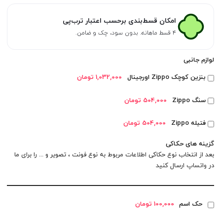
امکان قسط‌بندی برحسب اعتبار ترب‌پی
۴ قسط ماهانه. بدون سود، چک و ضامن.
لوازم جانبی
بنزین کوچک Zippo اورجینال
1,032,000 تومان
سنگ Zippo
504,000 تومان
فتیله Zippo
504,000 تومان
گزینه های حکاکی
بعد از انتخاب نوع حکاکی اطلاعات مربوط به نوع فونت ، تصویر و ... را برای ما
در
واتساپ
ارسال کنید
حک اسم
100,000 تومان