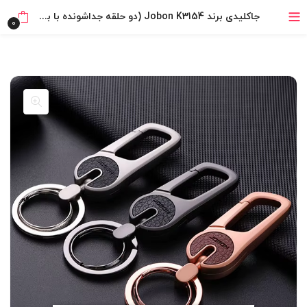
خرید قسطی با ترب‌پی
جاکلیدی برند Jobon K3154 (دو حلقه جداشونده با بند چرمی)
0
۴ قسط، بدون کارمزد
بدون ضامن، بدون سود
خرید قسطی با ترب‌پی