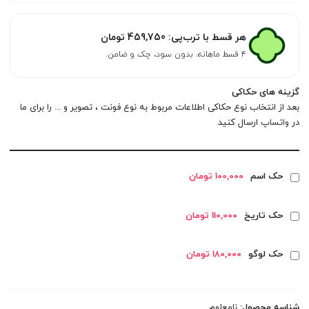
هر قسط با ترب‌پی:
459,750
تومان
۴ قسط ماهانه. بدون سود، چک و ضامن.
گزینه های حکاکی
بعد از انتخاب نوع حکاکی اطلاعات مربوط به نوع فونت ، تصویر و ... را برای ما
در
واتساپ
ارسال کنید
حک اسم
100,000 تومان
حک تاریخ
110,000 تومان
حک لوگو
180,000 تومان
شناسه محصول:
نامعلوم