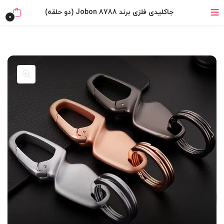
خرید قسطی با ترب‌پی
جاکلیدی فلزی برند Jobon 8788 (دو حلقه)
0
۴ قسط، بدون کارمزد
بدون ضامن، بدون سود
خرید قسطی با ترب‌پی