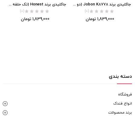
جاکلیدی برند Jobon K8778 (دو حلقه جداشونده با بند چرمی)
جاکلیدی برند Honest (تک حلقه جداشونده با بند چرمی)
(0)
(0)
1,839,000
تومان
1,839,000
تومان
دسته بندی
فروشگاه
انواع فندک
برند محصولات