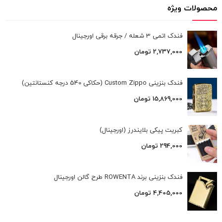
محصولات ویژه
فندک اتمی 3 شعله / جرقه برقی اورجینال
2,737,000
تومان
فندک بنزینی Custom Zippo (حکاکی 540 درجه کنستانتین)
15,869,000
تومان
کبریت پیکی بلایندرز (اورجینال)
294,000
تومان
فندک بنزینی برند ROWENTA طرح گالن اورجینال
4,405,000
تومان