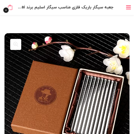
جعبه سیگار باریک فلزی مناسب سیگار اسلیم برند Guipai اورجینال
0
بدون ضامن، بدون سود
خرید قسطی با ترب‌پی