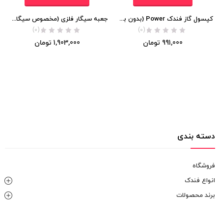
کپسول گاز فندک Power (بدون بو 300ml)
جعبه سیگار فلزی (مخصوص سیگار پایه بلند)
(0)
(0)
991,000
تومان
1,903,000
تومان
دسته بندی
فروشگاه
انواع فندک
برند محصولات