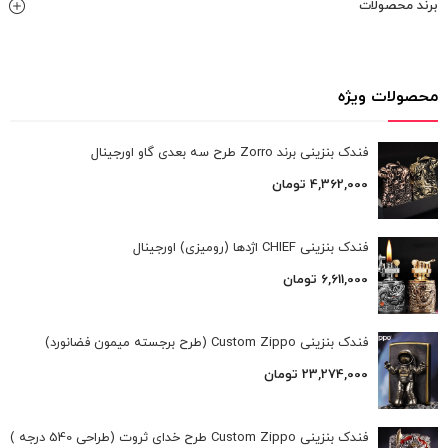
برند محصولات
محصولات ویژه
فندک بنزینی برند Zorro طرح سه بعدی گاو اورجینال
4,362,000
تومان
فندک بنزینی CHIEF اژدها (رومیزی) اورجینال
6,611,000
تومان
فندک بنزینی Custom Zippo (طرح برجسته میمون فضانورد)
23,274,000
تومان
فندک بنزینی Custom Zippo طرح خدای ثروت (طراحی 540 درجه )