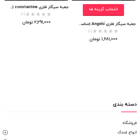
جعبه سیگار فلزی constantine (کوچک)
انتخاب گزینه ها
(0)
2,291,000
تومان
جعبه سیگار فلزی َAngelo (مناسب برای تمام سایز ها)
(0)
1,681,000
تومان
دسته بندی
فروشگاه
انواع فندک