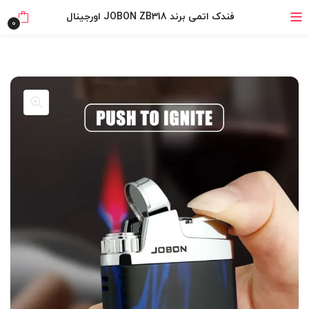
خرید قسطی با ترب‌پی
فندک اتمی برند JOBON ZB318 اورجینال
0
۴ قسط، بدون کارمزد
بدون ضامن، بدون سود
خرید قسطی با ترب‌پی