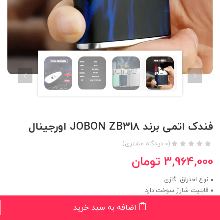
فندک اتمی برند JOBON ZB318 اورجینال
(
0
دیدگاه مشتری)
3,964,000
تومان
نوع احتراق: گازی
قابلیت شارژ سوخت:دارد
قابلیت Windproof:دارد
اضافه به سبد خرید
نوع شعله: اتمی 1شعله