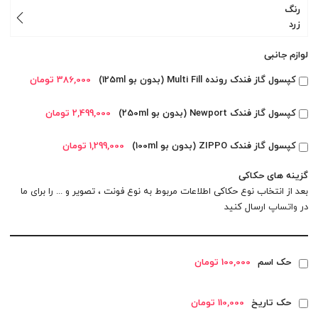
رنگ
زرد
لوازم جانبی
کپسول گاز فندک رونده Multi Fill (بدون بو 125ml)
386,000 تومان
کپسول گاز فندک Newport (بدون بو 250ml)
2,499,000 تومان
کپسول گاز فندک ZIPPO (بدون بو 100ml)
1,299,000 تومان
گزینه های حکاکی
بعد از انتخاب نوع حکاکی اطلاعات مربوط به نوع فونت ، تصویر و ... را برای ما
در
واتساپ
ارسال کنید
حک اسم
100,000 تومان
حک تاریخ
110,000 تومان