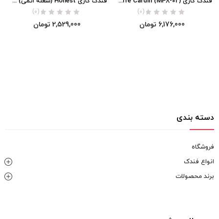
فندک گازی Pierre Cardin (M48-02) اورجینال
فندک گازی Honest (شعله اتمی) اورجینال
(0)
(0)
6,176,000
تومان
2,529,000
تومان
دسته بندی
فروشگاه
انواع فندک
برند محصولات