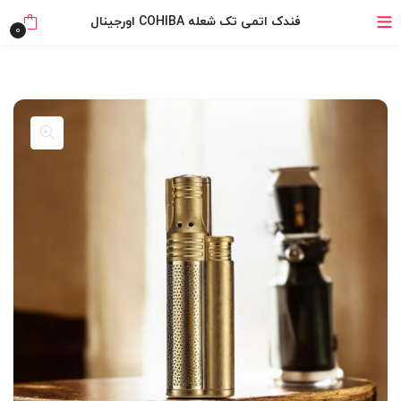
خرید قسطی با ترب‌پی
فندک اتمی تک شعله COHIBA اورجینال
0