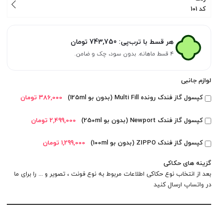
کد 101
هر قسط با ترب‌پی:
743,750
تومان
۴ قسط ماهانه. بدون سود، چک و ضامن.
لوازم جانبی
کپسول گاز فندک رونده Multi Fill (بدون بو 125ml)
386,000 تومان
کپسول گاز فندک Newport (بدون بو 250ml)
2,499,000 تومان
کپسول گاز فندک ZIPPO (بدون بو 100ml)
1,299,000 تومان
گزینه های حکاکی
بعد از انتخاب نوع حکاکی اطلاعات مربوط به نوع فونت ، تصویر و ... را برای ما
در
واتساپ
ارسال کنید