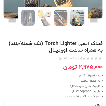
فندک اتمی Torch Lighter (تک شعله/بلند)
به همراه ساعت اورجینال
(
0
دیدگاه مشتری)
2,975,000
تومان
نوع احتراق: گازی
به همراه ساعت
قابلیت شارژ سوخت:دارد
قابلیت Windproof:دارد
نوع شعله: اتمی 1شعله بلند
رنگ