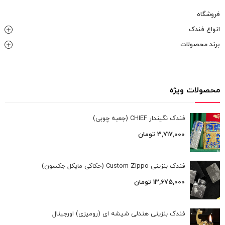
فروشگاه
انواع فندک
برند محصولات
محصولات ویژه
فندک نگیندار CHIEF (جعبه چوبی)
3,717,000
تومان
فندک بنزینی Custom Zippo (حکاکی مایکل جکسون)
13,675,000
تومان
فندک بنزینی هندلی شیشه ای (رومیزی) اورجینال