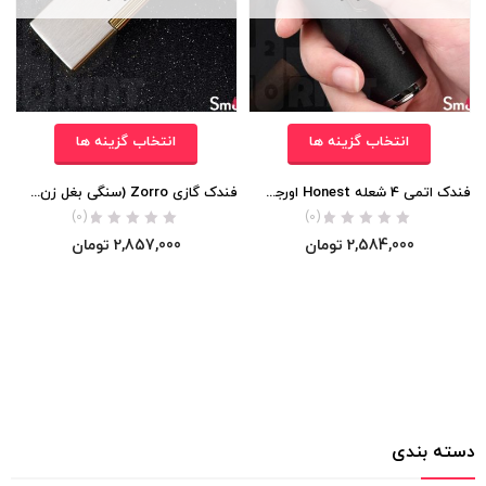
انتخاب گزینه ها
انتخاب گزینه ها
فندک اتمی 4 شعله Honest اورجینال
فندک گازی Zorro (سنگی بغل زن) اورجینال
(0)
(0)
2,584,000
تومان
2,857,000
تومان
دسته بندی