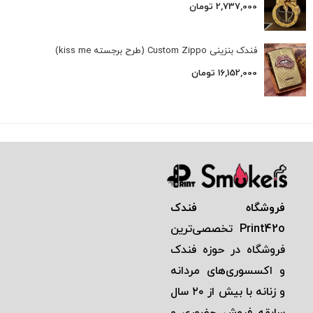
2,737,000
تومان
فندک بنزینی Custom Zippo (طرح برجسته kiss me)
16,152,000
تومان
فروشگاه فندک
Print42o
تخصصی‌ترين
فروشگاه در حوزه فندک
و اكسسوری‌های مردانه
و زنانه با بيش از ٢٠ سال
سابقه فروش حضوری و