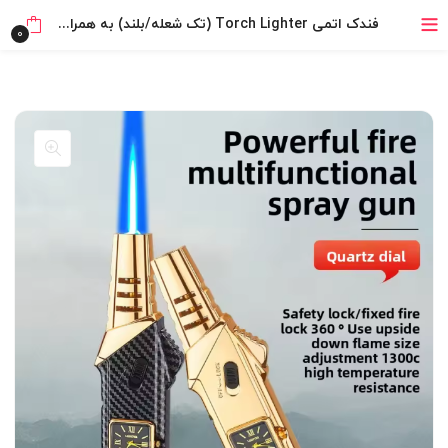
خرید قسطی با ترب‌پی
فندک اتمی Torch Lighter (تک شعله/بلند) به همراه ساعت اورجینال
0
۴ قسط، بدون کارمزد
بدون ضامن، بدون سود
خرید قسطی با ترب‌پی