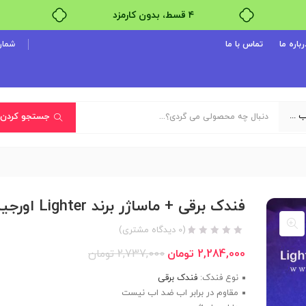
۴ قسط، بدون کارمزد
بدون ضامن، بدون سود
رباره ما
تماس با ما
شماره پ
خرید قسطی با ترب‌پی
یک دسته‌بندی انتخاب کنید
جستجو کردن
فندک برقی + ماساژر برند Lighter اورجینال
(
0
دیدگاه مشتری)
2,284,000
تومان
2,737,000
تومان
نوع فندک:
فندک برقی
مقاوم در برابر اب ضد اب نیست