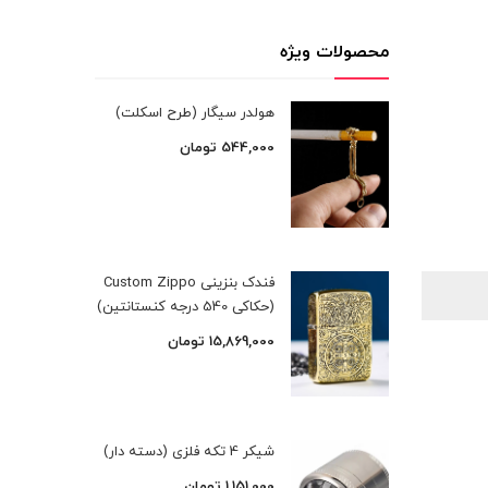
محصولات ویژه
هولدر سیگار (طرح اسکلت)
544,000
تومان
فندک بنزینی Custom Zippo
(حکاکی 540 درجه کنستانتین)
15,869,000
تومان
شیکر 4 تکه فلزی (دسته دار)
1,151,000
تومان