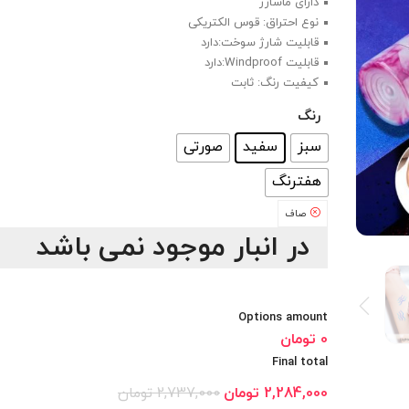
دارای ماساژر
نوع احتراق: قوس الکتریکی
قابلیت شارژ سوخت:دارد
قابلیت Windproof:دارد
کیفیت رنگ: ثابت
رنگ
: سفید
سبز
سفید
صورتی
هفترنگ
صاف
در انبار موجود نمی باشد
Options amount
0 تومان
Final total
2,284,000
تومان
2,737,000
تومان