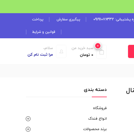
شتیبانی: 09191076332
پیگیری سفارش
پرداخت
قوانین و شرایط
0
سبد خرید من
سلام،
مرا ثبت نام کن
0
تومان
دسته بندی
فروشگاه
انواع فندک
برند محصولات