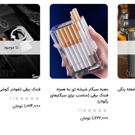
نا موجود
شعله رنگی
جعبه سیگار شیشه ای به همراه
فندک برقی (هولدر گوشی)
فندک برقی (مناسب برای سیگارهای
(0)
رگولار)
1,024,000
تومان
(0)
1,722,000
تومان