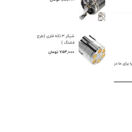
شیکر 3 تکه فلزی (طرح
فشنگ )
753,000
تومان
 برای ما در