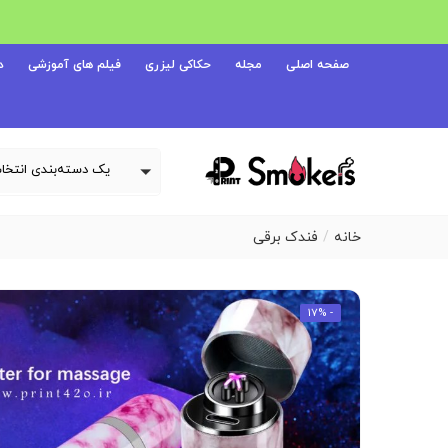
صفحه اصلی
مجله
حکاکی لیزری
فیلم های آموزشی
د
خانه
فندک برقی
- 17%