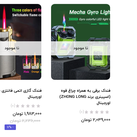
نا موجود
نا موجود
فندک برقی به همراه چراغ قوه
فندک گازی اتمی فانتزی 
(اسپینری برند ZHONG LONG)
اورجینال
اورجینال
(0)
(0)
1,983,000
تومان
2,039,000
تومان
2,236,000
تومان
- 11%