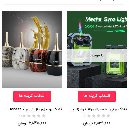
نا موجود
انتخاب گزینه ها
انتخاب گزینه ها
فندک برقی به همراه چراغ قوه (اسپینری برند ZHONG LONG) اورجینال
فندک رومیزی بنزینی برند Honest (با احتراق برقی) اورجینال
(0)
(0)
2,039,000
تومان
6,845,000
تومان