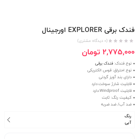
فندک برقی EXPLORER اورجینال
(
0
دیدگاه مشتری)
2,775,000
تومان
نوع فندک:
فندک برقی
نوع احتراق: قوس الکتریکی
دارای بند آویز گردنی
قابلیت شارژ سوخت:دارد
قابلیت Windproof:دارد
کیفیت رنگ: ثابت
ضد آب/ ضد ضربه
رنگ
آبی