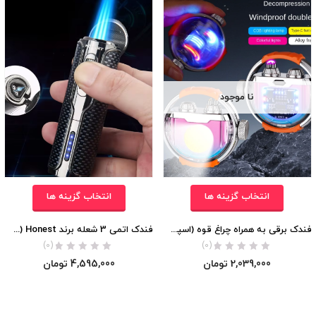
نا موجود
انتخاب گزینه ها
انتخاب گزینه ها
فندک برقی به همراه چراغ قوه (اسپینری برند Lighter) اورجینال
فندک اتمی 3 شعله برند Honest (احتراق برقی) اورجینال
(0)
(0)
2,039,000
تومان
4,595,000
تومان