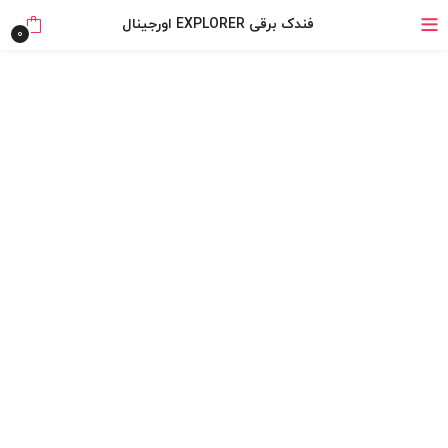
خرید قسطی با ترب‌پی
فندک برقی EXPLORER اورجینال
0
۴ قسط، بدون کارمزد
بدون ضامن، بدون سود
خرید قسطی با ترب‌پی