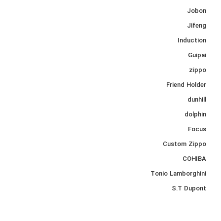
Jobon
Jifeng
Induction
Guipai
zippo
Friend Holder
dunhill
dolphin
Focus
Custom Zippo
COHIBA
Tonio Lamborghini
S.T Dupont