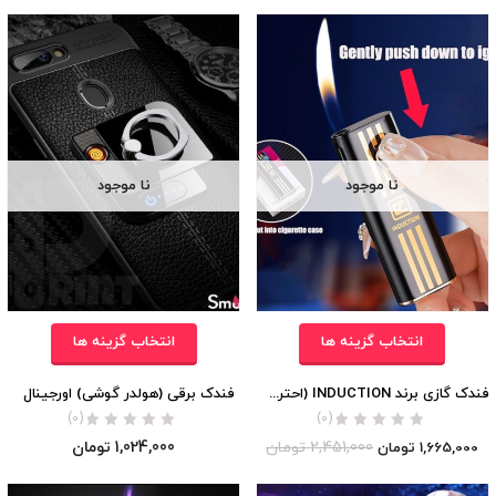
نا موجود
نا موجود
انتخاب گزینه ها
انتخاب گزینه ها
فندک گازی برند INDUCTION (احتراق برقی) اورجینال
فندک برقی (هولدر گوشی) اورجینال
(0)
(0)
2,451,000
تومان
1,024,000
تومان
1,665,000
تومان