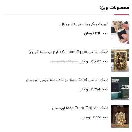
محصولات ویژه
کبریت پیکی بلایندرز (اورجینال)
294,000
تومان
فندک بنزینی Custom Zippo (طرح برجسته گوزن)
16,652,000
تومان
21,356,000
تومان
فندک بنزینی Chief نیمه اتومات بدنه چرمی اورجینال
3,304,000
تومان
فندک Zorro Z-kj1012 اژدها اورجینال
3,971,000
تومان