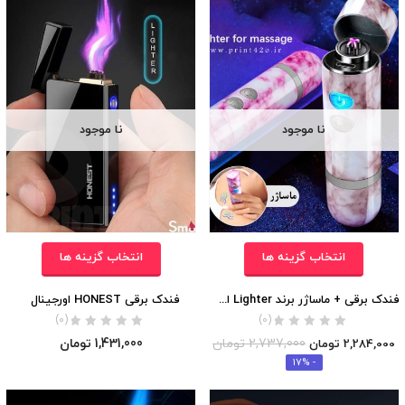
نا موجود
نا موجود
انتخاب گزینه ها
انتخاب گزینه ها
فندک برقی + ماساژر برند Lighter اورجینال
فندک برقی HONEST اورجینال
(0)
(0)
2,737,000
تومان
1,431,000
تومان
2,284,000
تومان
- 17%