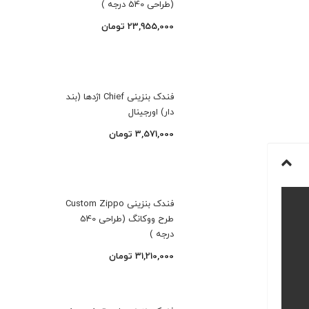
(طراحی 540 درجه )
23,955,000
تومان
فندک بنزینی Chief اژدها (بند
دار) اورجینال
3,571,000
تومان
فندک بنزینی Custom Zippo
طرح ووکانگ (طراحی 540
درجه )
31,210,000
تومان