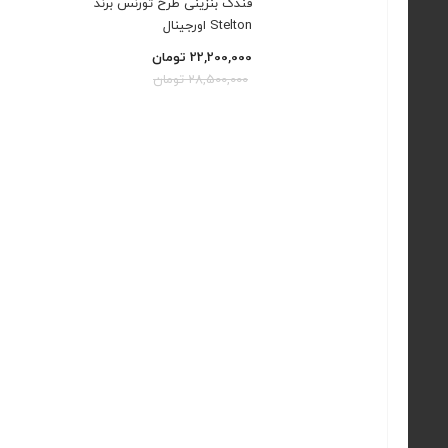
فندک بنزینی طرح تورنس برند
Stelton اورجینال
22,200,000
تومان
28,500,000
تومان