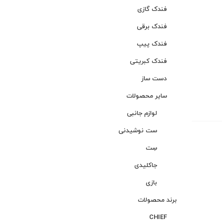
فندک گازی
فندک برقی
فندک پیپ
فندک کبریتی
دست ساز
سایر محصولات
لوازم جانبی
ست نوشیدنی
سِت
جاکلیدی
بازی
برند محصولات
CHIEF