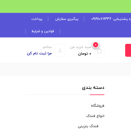
شتیبانی: 09191076332
پیگیری سفارش
پرداخت
قوانین و شرایط
0
سبد خرید من
سلام،
مرا ثبت نام کن
0
تومان
دسته بندی
فروشگاه
انواع فندک
فندک بنزینی