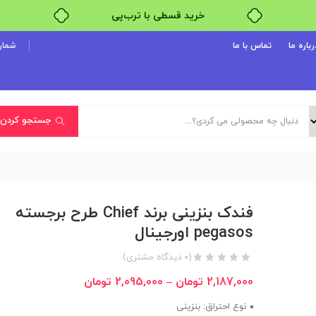
۴ قسط، بدون کارمزد
بدون ضامن، بدون سود
رباره ما
تماس با ما
شماره پ
خرید قسطی با ترب‌پی
جستجو کردن
فندک بنزینی برند Chief طرح برجسته
pegasos اورجینال
(
0
دیدگاه مشتری)
2,187,000
تومان
–
2,095,000
تومان
نوع احتراق: بنزینی