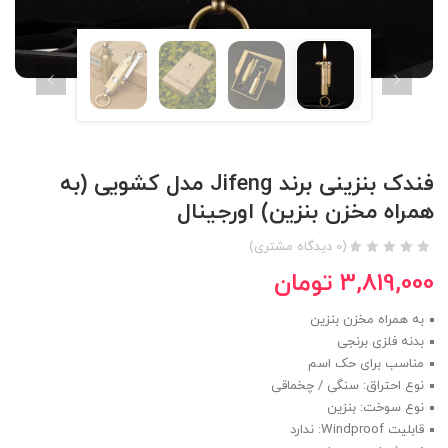
فندک بنزینی برند Jifeng مدل کشویی (به
همراه مخزن بنزین) اورجینال
(
0
دیدگاه مشتری)
3,819,000
تومان
به همراه مخزن بنزین
بدنه فلزی برنجی
مناسب برای حک اسم
نوع احتراق: سنگی / چخماقی
نوع سوخت: بنزین
قابلیت Windproof: ندارد