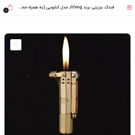
خرید قسطی با ترب‌پی
فندک بنزینی برند Jifeng مدل کشویی (به همراه مخزن بنزین) اورجینال
0
۴ قسط، بدون کارمزد
بدون ضامن، بدون سود
خرید قسطی با ترب‌پی