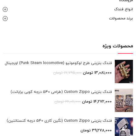
فروشگاه
انواع فندک
برند محصولات
محصولات ویژه
فندک بنزینی طرح لوکوموتیو (Punk Steam locomotive) اورجینال
13,081,000
تومان
17,795,000
تومان
فندک بنزینی Custom Zippo (طراحی 540 درجه کوبی برایانت)
14,272,000
تومان
26,011,000
تومان
فندک بنزینی Custom Zippo (نگین کاری 540 درجه کنستانتین)
39,278,000
تومان