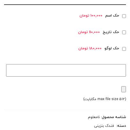
حک اسم
100,000 تومان
حک تاریخ
110,000 تومان
حک لوگو
180,000 تومان
(max file size 512 مگابایت)
شناسه محصول:
نامعلوم
دسته:
فندک بنزینی