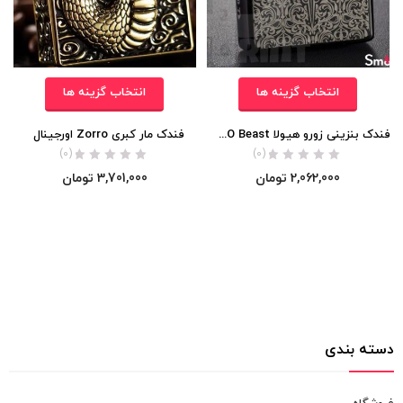
انتخاب گزینه ها
انتخاب گزینه ها
فندک بنزینی زورو هیولا ZORRO Beast اورجینال
فندک مار کبری Zorro اورجینال
(0)
(0)
2,062,000
تومان
3,701,000
تومان
دسته بندی