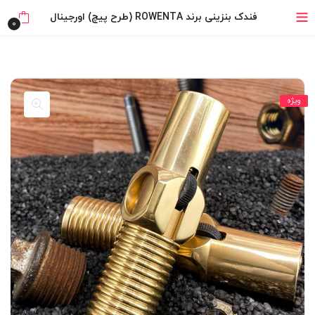
۴ قسط، بدون کارمزد
فندک بنزینی برند ROWENTA (طرح پیچ) اورجینال
0
بدون ضامن، بدون سود
خرید قسطی با ترب‌پی
ویژه