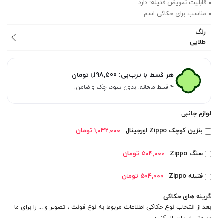
قابلیت تعویض فتیله: دارد
مناسب برای حکاکی اسم
رنگ
طلایی
هر قسط با ترب‌پی:
1,198,500
تومان
۴ قسط ماهانه. بدون سود، چک و ضامن.
لوازم جانبی
بنزین کوچک Zippo اورجینال
1,032,000 تومان
سنگ Zippo
504,000 تومان
فتیله Zippo
504,000 تومان
گزینه های حکاکی
بعد از انتخاب نوع حکاکی اطلاعات مربوط به نوع فونت ، تصویر و ... را برای ما