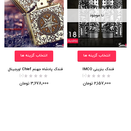
نا موجود
انتخاب گزینه ها
انتخاب گزینه ها
فندک بنزینی IMCO
فندک پادشاه جهنم Chief اورجینال
(0)
(0)
2,157,000
تومان
3,678,000
تومان