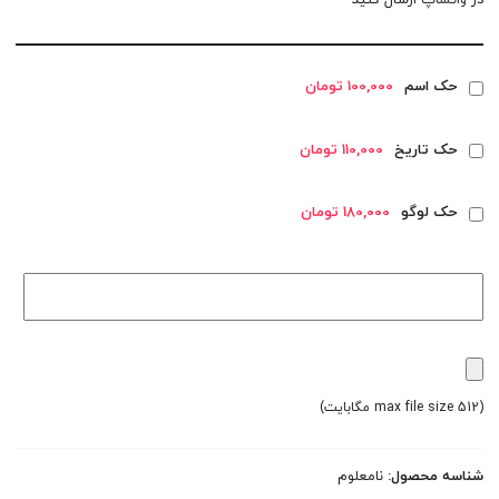
در
واتساپ
ارسال کنید
حک اسم
100,000 تومان
حک تاریخ
110,000 تومان
حک لوگو
180,000 تومان
(max file size 512 مگابایت)
شناسه محصول:
نامعلوم