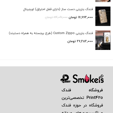
فندک بنزینی دست ساز (دارای قفل احتراق) اورجینال
16,662,000
تومان
24,091,000
تومان
فندک بنزینی Custom Zippo (طرح برجسته به همراه دستبند)
26,282,000
تومان
فروشگاه فندک
Print42o
تخصصی‌ترين
فروشگاه در حوزه فندک
و اكسسوری‌های مردانه