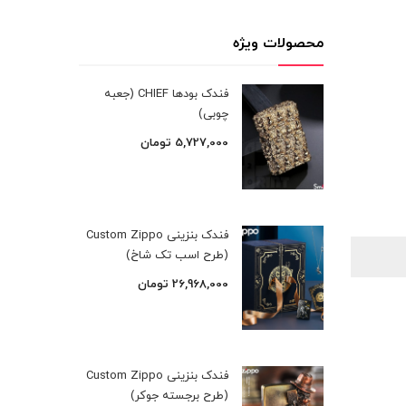
محصولات ویژه
فندک بودها CHIEF (جعبه
چوبی)
5,727,000
تومان
فندک بنزینی Custom Zippo
(طرح اسب تک شاخ)
26,968,000
تومان
فندک بنزینی Custom Zippo
(طرح برجسته جوکر)