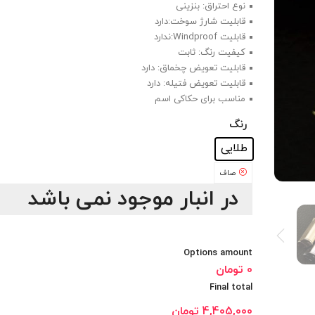
نوع احتراق: بنزینی
قابلیت شارژ سوخت:دارد
قابلیت Windproof:ندارد
کیفیت رنگ: ثابت
قابلیت تعویض چخماق: دارد
قابلیت تعویض فتیله: دارد
مناسب برای حکاکی اسم
رنگ
: طلایی
طلایی
صاف
در انبار موجود نمی باشد
Options amount
0 تومان
Final total
4,405,000
تومان