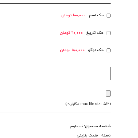
حک اسم
100,000 تومان
حک تاریخ
110,000 تومان
حک لوگو
180,000 تومان
(max file size 512 مگابایت)
شناسه محصول:
نامعلوم
دسته:
فندک بنزینی