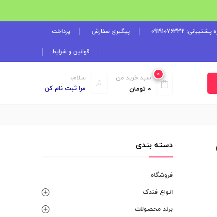
شتیبانی: 09191076332
پیگیری سفارش
پرداخت
قوانین و شرایط
0
سبد خرید من
سلام،
مرا ثبت نام کن
0
تومان
ن
دسته بندی
فروشگاه
انواع فندک
برند محصولات