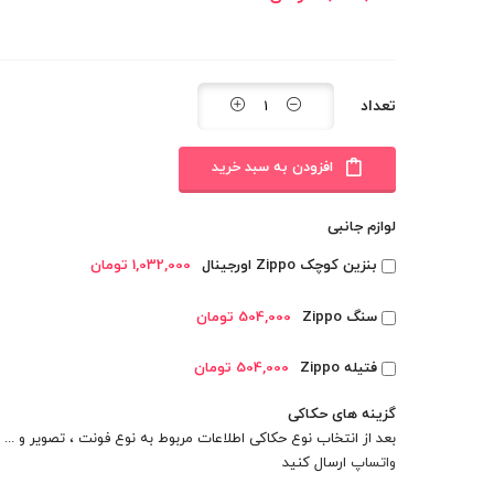
تعداد
افزودن به سبد خرید
لوازم جانبی
بنزین کوچک Zippo اورجینال
1,032,000 تومان
سنگ Zippo
504,000 تومان
فتیله Zippo
504,000 تومان
گزینه های حکاکی
بعد از انتخاب نوع حکاکی اطلاعات مربوط به نوع فونت ، تصویر و ... را
واتساپ
ارسال کنید