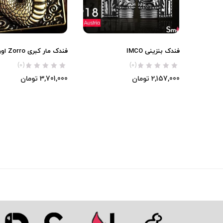
فندک بنزینی IMCO
فندک مار کبری Zorro اورجینال
(0)
(0)
2,157,000
تومان
3,701,000
تومان