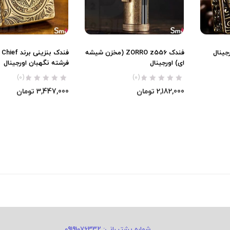
فندک ZORRO z556 (مخزن شیشه
فند
ای) اورجینال
فرشته نگهبان اورجینال
(0)
(0)
2,182,000
تومان
3,447,000
تومان
شماره پشتیبانی: 09191076332