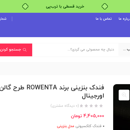
خرید قسطی با ترب‌پی
رباره ما
تماس با ما
شماره پ
یک دسته‌بندی انتخاب کنید
جستجو کردن
فندک بنزینی برند ROWENTA طرح گال
اورجینال
(
0
دیدگاه مشتری)
4,405,000
تومان
فندک کلکسیونی
مدل بنزینی