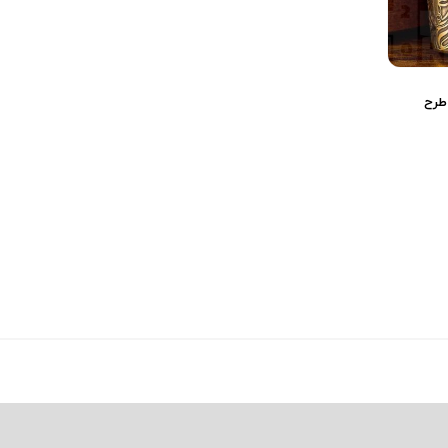
ک بنزینی برند Chief طرح
فندک اسب و اژدها CHIEF (جعبه
Chief lich king (جعبه چوبی)
چوبی)
(0)
(0)
6,272,000
تومان
5,693,000
تومان
0