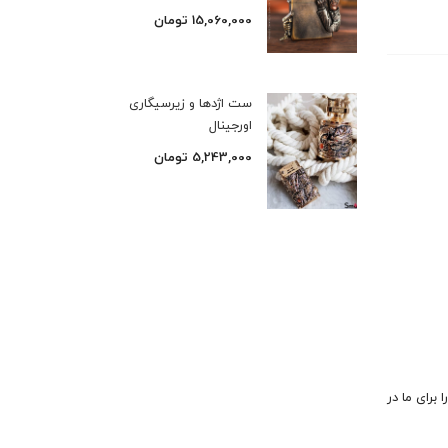
15,060,000
تومان
ست اژدها و زیرسیگاری
اورجینال
5,243,000
تومان
 برای ما در