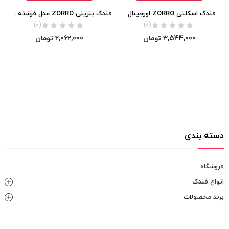
فندک اسکلتی ZORRO اورجینال
فندک بنزینی ZORRO مدل فرشته نگهبان اورجینال
(0)
(0)
3,544,000
تومان
2,062,000
تومان
دسته بندی
فروشگاه
انواع فندک
برند محصولات