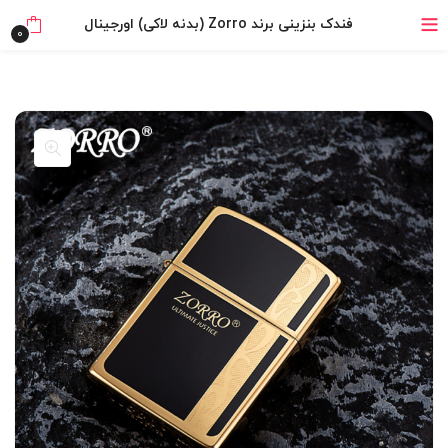
خرید قسطی با ترب‌پی
فندک بنزینی برند Zorro (بدنه لاکی) اورجینال
0