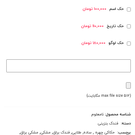
حک اسم
100,000 تومان
حک تاریخ
110,000 تومان
حک لوگو
180,000 تومان
(max file size 512 مگابایت)
شناسه محصول:
نامعلوم
دسته:
فندک بنزینی
برچسب:
حکاکی چهره
,
ساده
,
طلایی
,
فندک براق
,
مشکی
,
مشکی براق
,