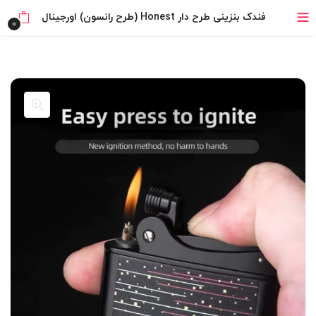
خرید قسطی با ترب‌پی
فندک بنزینی طرح دار Honest (طرح رانسون) اورجینال
0