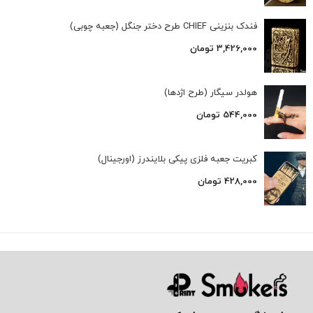
فندک بنزینی CHIEF طرح دختر جنگل (جعبه چوبی)
3,426,000
تومان
هولدر سیگار (طرح اژدها)
544,000
تومان
کبریت جعبه فلزی پیکی بلایندرز (اورجینال)
428,000
تومان