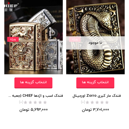
ویژه
ویژه
نا موجود
انتخاب گزینه ها
انتخاب گزینه ها
فندک مار کبری Zorro اورجینال
فندک اسب و اژدها CHIEF (جعبه چوبی)
(0)
(0)
3,701,000
تومان
5,693,000
تومان