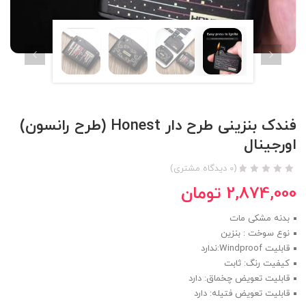
فندک بنزینی طرح دار Honest (طرح رانسون)
اورجینال
(
0
دیدگاه مشتری)
2,874,000
تومان
بدنه مشکی مات
نوع سوخت : بنزین
قابلیت Windproof:ندارد
کیفیت رنگ: ثابت
قابلیت تعویض چخماق: دارد
قابلیت تعویض فتیله: دارد