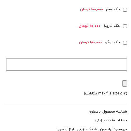
حک اسم
100,000 تومان
حک تاریخ
110,000 تومان
حک لوگو
180,000 تومان
(max file size 512 مگابایت)
شناسه محصول:
نامعلوم
دسته:
فندک بنزینی
برچسب:
رانسون
,
فندک بنزینی طرح رانسون