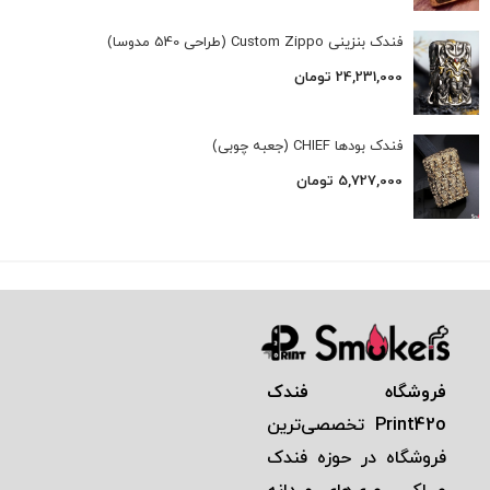
فندک بنزینی Custom Zippo (طراحی 540 مدوسا)
24,231,000
تومان
فندک بودها CHIEF (جعبه چوبی)
5,727,000
تومان
فروشگاه فندک
Print42o
تخصصی‌ترين
فروشگاه در حوزه فندک