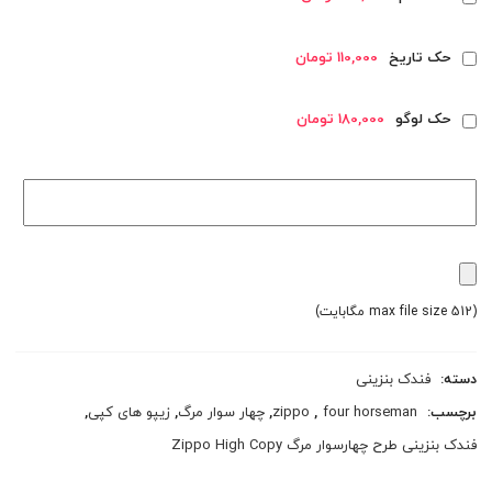
حک تاریخ
110,000 تومان
حک لوگو
180,000 تومان
(max file size 512 مگابایت)
دسته:
فندک بنزینی
برچسب:
four horseman
,
zippo
,
چهار سوار مرگ
,
زیپو های کپی
,
فندک بنزینی طرح چهار‌سوار مرگ Zippo High Copy