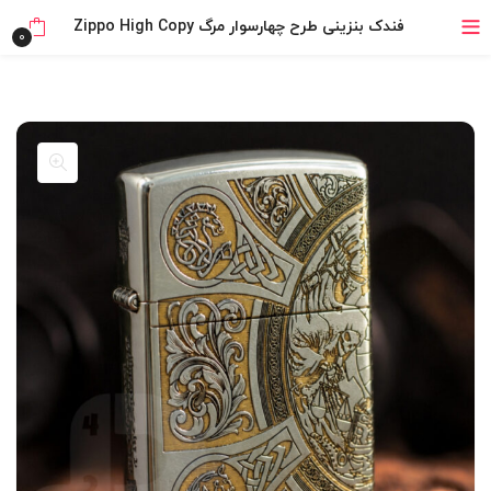
۴ قسط، بدون کارمزد
فندک بنزینی طرح چهار‌سوار مرگ Zippo High Copy
0
بدون ضامن، بدون سود
خرید قسطی با ترب‌پی