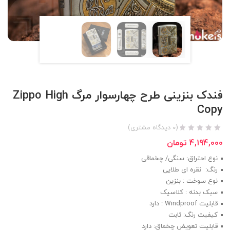
فندک بنزینی طرح چهار‌سوار مرگ Zippo High
Copy
(
0
دیدگاه مشتری)
4,194,000
تومان
نوع احتراق: سنگی/ چخماقی
رنگ: نقره ای طلایی
نوع سوخت : بنزین
سبک بدنه : کلاسیک
قابلیت Windproof : دارد
کیفیت رنگ: ثابت
قابلیت تعویض چخماق: دارد