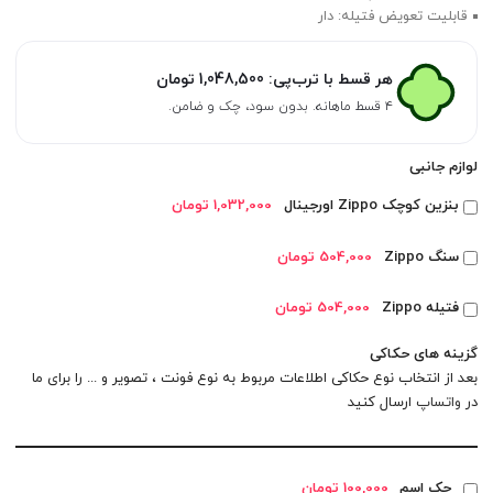
قابلیت تعویض فتیله: دار
هر قسط با ترب‌پی:
1,048,500
تومان
۴ قسط ماهانه. بدون سود، چک و ضامن.
لوازم جانبی
بنزین کوچک Zippo اورجینال
1,032,000 تومان
سنگ Zippo
504,000 تومان
فتیله Zippo
504,000 تومان
گزینه های حکاکی
بعد از انتخاب نوع حکاکی اطلاعات مربوط به نوع فونت ، تصویر و ... را برای ما
در
واتساپ
ارسال کنید
حک اسم
100,000 تومان