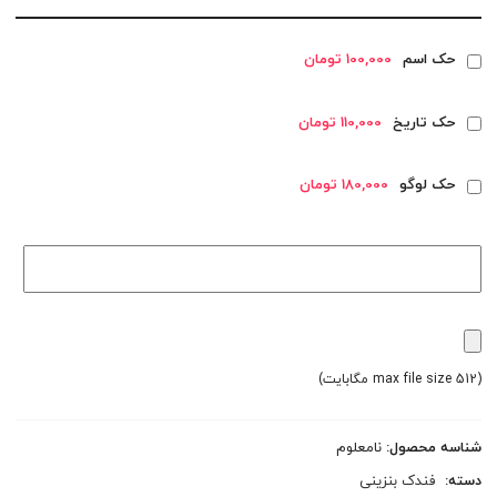
حک اسم
100,000 تومان
حک تاریخ
110,000 تومان
حک لوگو
180,000 تومان
(max file size 512 مگابایت)
شناسه محصول:
نامعلوم
دسته:
فندک بنزینی