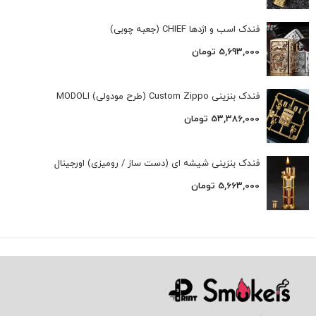
فندک اسب و اژدها CHIEF (جعبه چوبی)
5,693,000
تومان
فندک بنزینی Custom Zippo (طرح مودولی) MODOLI
53,386,000
تومان
فندک بنزینی شیشه ای (دست ساز / رومیزی) اورجینال
5,663,000
تومان