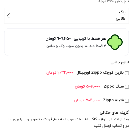
چرخش 360 درجه
رنگ
طلایی
هر قسط با ترب‌پی:
909,250
تومان
۴ قسط ماهانه. بدون سود، چک و ضامن.
لوازم جانبی
بنزین کوچک Zippo اورجینال
1,032,000 تومان
سنگ Zippo
504,000 تومان
فتیله Zippo
504,000 تومان
گزینه های حکاکی
بعد از انتخاب نوع حکاکی اطلاعات مربوط به نوع فونت ، تصویر و ... را برای ما
در
واتساپ
ارسال کنید