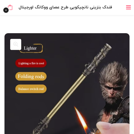
خرید قسطی با ترب‌پی
فندک بنزینی نانچیکویی طرح عصای ووکانگ اورجینال
0
۴ قسط، بدون کارمزد
بدون ضامن، بدون سود
خرید قسطی با ترب‌پی