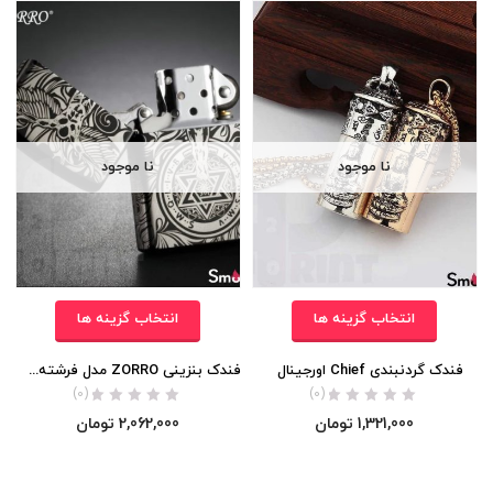
نا موجود
نا موجود
انتخاب گزینه ها
انتخاب گزینه ها
فندک گردنبندی Chief اورجینال
فندک بنزینی ZORRO مدل فرشته نگهبان اورجینال
(0)
(0)
1,321,000
تومان
2,062,000
تومان