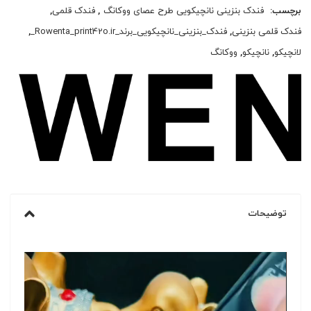
برچسب:
فندک بنزینی نانچیکویی طرح عصای ووکانگ
,
فندک قلمی
,
فندک قلمی بنزینی
,
فندک_بنزینی_نانچیکویی_برند_Rowenta_print42o.ir_
,
لانچیکو
,
نانچیکو
,
ووکانگ
توضیحات
نمایشگر
ویدیو