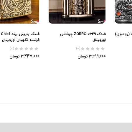
ی CHIEF اژدها (رومیزی)
فندک ZORRO z629 چرخشی
فند
اورجینال
فرشته نگهبان اورجینال
(0)
(0)
3,299,000
تومان
3,447,000
تومان