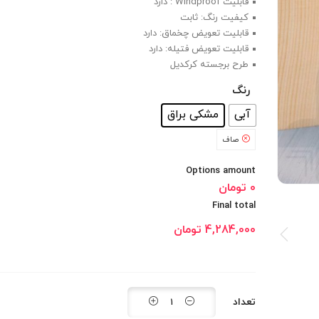
قابلیت Windproof : دارد
کیفیت رنگ: ثابت
قابلیت تعویض چخماق: دارد
قابلیت تعویض فتیله: دارد
طرح برجسته کرکدیل
رنگ
: مشکی براق
آبی
مشکی براق
صاف
Options amount
0 تومان
Final total
4,284,000
تومان
تعداد