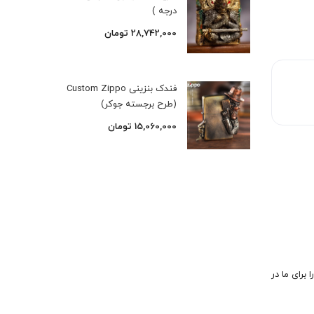
درجه )
28,742,000
تومان
فندک بنزینی Custom Zippo
(طرح برجسته جوکر)
15,060,000
تومان
 برای ما در