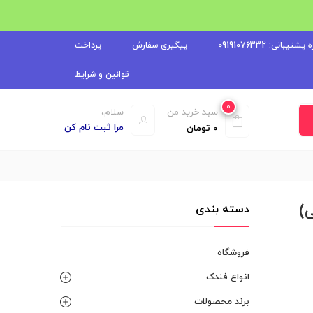
شتیبانی: 09191076332
پیگیری سفارش
پرداخت
قوانین و شرایط
0
سبد خرید من
سلام،
مرا ثبت نام کن
0
تومان
دسته بندی
فروشگاه
انواع فندک
برند محصولات