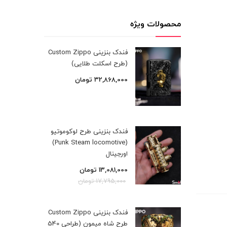
محصولات ویژه
فندک بنزینی Custom Zippo
(طرح اسکلت طلایی)
32,868,000
تومان
فندک بنزینی طرح لوکوموتیو
(Punk Steam locomotive)
اورجینال
13,081,000
تومان
17,795,000
تومان
فندک بنزینی Custom Zippo
طرح شاه میمون (طراحی 540