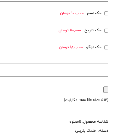
حک اسم
100,000 تومان
حک تاریخ
110,000 تومان
حک لوگو
180,000 تومان
(max file size 512 مگابایت)
شناسه محصول:
نامعلوم
دسته:
فندک بنزینی