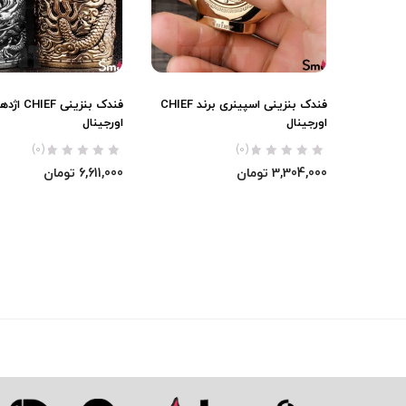
فندک بنزینی اسپینری برند CHIEF
فندک بنزین
اورجینال
اورجینال
(0)
(0)
3,304,000
تومان
6,611,000
تومان