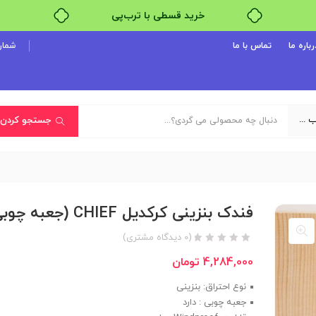
خرید قسطی با ترب‌پی
۴ قسط، بدون کارمزد
رباره ما
تماس با ما
شماره پ
بدون ضامن، بدون سود
خرید قسطی با ترب‌پی
یک دسته‌بندی انتخاب کنید
جستجو کردن
فندک بنزینی کرکدیل CHIEF (جعبه چوبی)
(
0
دیدگاه مشتری)
4,284,000
تومان
نوع احتراق: بنزینی
جعبه چوبی : دارد