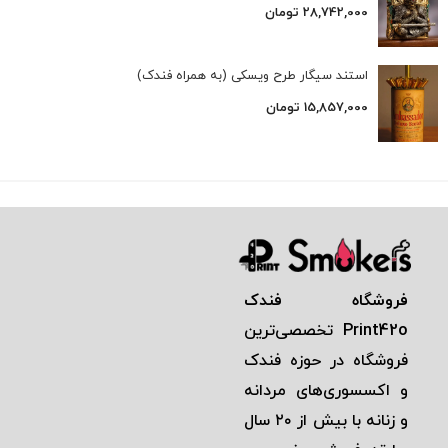
28,742,000
تومان
استند سیگار طرح ویسکی (به همراه فندک)
15,857,000
تومان
فروشگاه فندک
Print42o
تخصصی‌ترين
فروشگاه در حوزه فندک
و اكسسوری‌های مردانه
و زنانه با بيش از ٢٠ سال