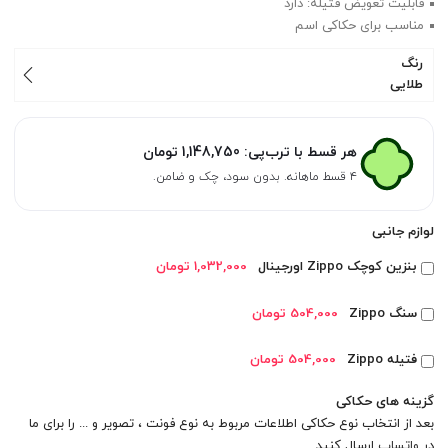
قابلیت تعویض فتیله: دارد
مناسب برای حکاکی اسم
رنگ
طلایی
هر قسط با ترب‌پی:
1,148,750
تومان
۴ قسط ماهانه. بدون سود، چک و ضامن.
لوازم جانبی
بنزین کوچک Zippo اورجینال
1,032,000 تومان
سنگ Zippo
504,000 تومان
فتیله Zippo
504,000 تومان
گزینه های حکاکی
بعد از انتخاب نوع حکاکی اطلاعات مربوط به نوع فونت ، تصویر و ... را برای ما
در
واتساپ
ارسال کنید