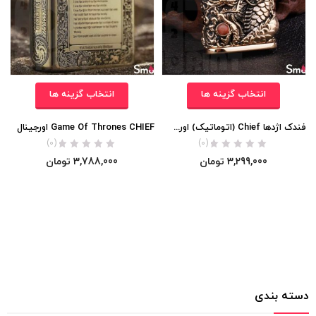
انتخاب گزینه ها
انتخاب گزینه ها
فندک اژدها Chief (اتوماتیک) اورجینال
Game Of Thrones CHIEF اورجینال
(0)
(0)
3,299,000
تومان
3,788,000
تومان
دسته بندی