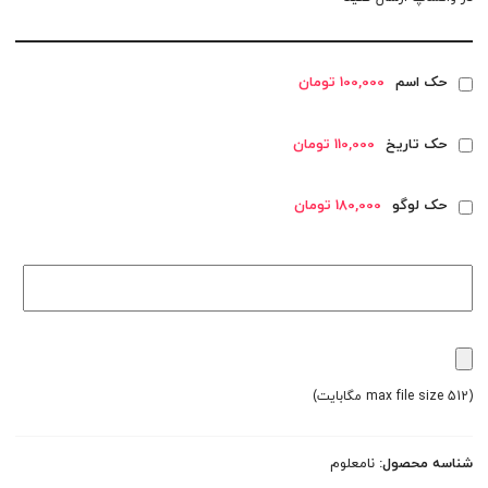
حک اسم
100,000 تومان
حک تاریخ
110,000 تومان
حک لوگو
180,000 تومان
(max file size 512 مگابایت)
شناسه محصول:
نامعلوم