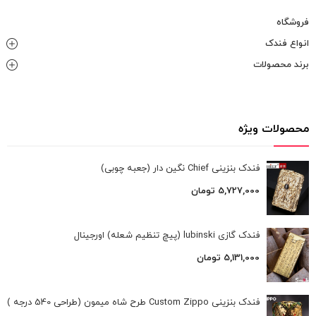
فروشگاه
انواع فندک
برند محصولات
محصولات ویژه
فندک بنزینی Chief نگین دار (جعبه چوبی)
5,727,000
تومان
فندک گازی lubinski (پیچ تنظیم شعله) اورجینال
5,131,000
تومان
فندک بنزینی Custom Zippo طرح شاه میمون (طراحی 540 درجه )