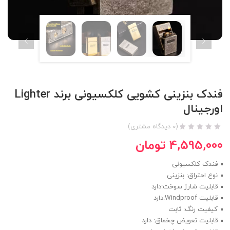
فندک بنزینی کشویی کلکسیونی برند Lighter
اورجینال
(
0
دیدگاه مشتری)
4,595,000
تومان
فندک کلکسیونی
نوع احتراق: بنزینی
قابلیت شارژ سوخت:دارد
قابلیت Windproof:دارد
کیفیت رنگ: ثابت
قابلیت تعویض چخماق: دارد