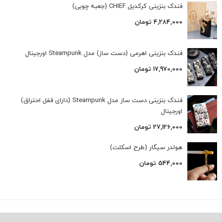
فندک بنزینی کرکدیل CHIEF (جعبه چوبی)
4,284,000
تومان
فندک بنزینی اهرمی (دست ساز) مدل Steampunk اورجینال
17,970,000
تومان
فندک بنزینی دست ساز مدل Steampunk (دارای قفل احتراق)
اورجینال
27,126,000
تومان
هولدر سیگار (طرح اسکلت)
544,000
تومان