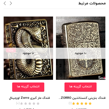
محصولات مرتبط
ویژه
نا موجود
نا موجود
انتخاب گزینه ها
انتخاب گزینه ها
فندک بنزینی کنستانتین ZORRO (جعبه چوبی)
فندک مار کبری Zorro اورجینال
(0)
)
1
(
نمره
5.00
از 5