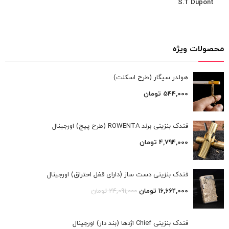
S.T Dupont
محصولات ویژه
هولدر سیگار (طرح اسکلت)
544,000
تومان
فندک بنزینی برند ROWENTA (طرح پیچ) اورجینال
4,794,000
تومان
فندک بنزینی دست ساز (دارای قفل احتراق) اورجینال
16,662,000
تومان
24,091,000
تومان
فندک بنزینی Chief اژدها (بند دار) اورجینال