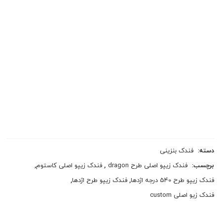
دسته:
فندک بنزینی
برچسب:
فندک زیپو اصلی طرح dragon
,
فندک زیپو اصلی کاستوم
,
فندک زیپو طرح 540 درجه اژدها
,
فندک زیپو طرح اژدها
,
فندک زیو اصلی custom