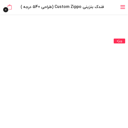
خرید قسطی با ترب‌پی
فندک بنزینی Custom Zippo (طراحی 540 درجه )
0
۴ قسط، بدون کارمزد
بدون ضامن، بدون سود
ویژه
خرید قسطی با ترب‌پی