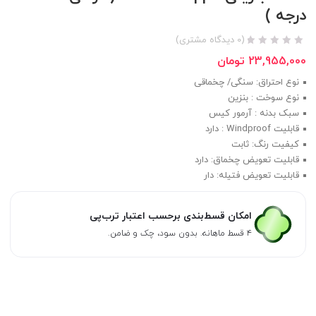
درجه )
(
0
دیدگاه مشتری)
23,955,000
تومان
نوع احتراق: سنگی/ چخماقی
نوع سوخت : بنزین
سبک بدنه : آرمور کیس
قابلیت Windproof : دارد
کیفیت رنگ: ثابت
قابلیت تعویض چخماق: دارد
قابلیت تعویض فتیله: دار
امکان قسط‌بندی برحسب اعتبار ترب‌پی
۴ قسط ماهانه. بدون سود، چک و ضامن.