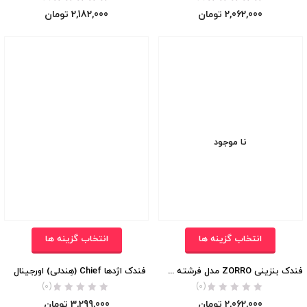
2,062,000
تومان
2,182,000
تومان
نا موجود
انتخاب گزینه ها
انتخاب گزینه ها
فندک بنزینی ZORRO مدل فرشته نگهبان اورجینال
فندک اژدها Chief (هِندلی) اورجینال
(0)
(0)
2,062,000
تومان
3,299,000
تومان