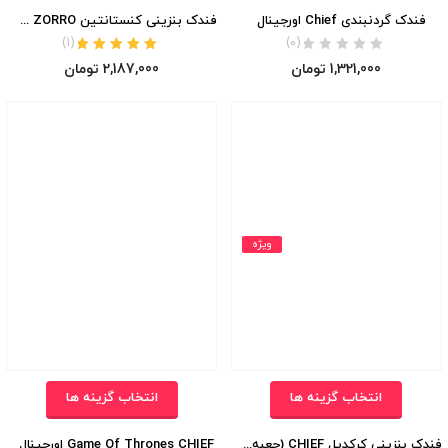
فندک گردنبندی Chief اورجینال
فندک بنزینی کنستانتین ZORRO (جعبه چوبی)
)
1
(
(0)
نمره
5.00
از 5
1,321,000
تومان
2,187,000
تومان
ویژه
انتخاب گزینه ها
انتخاب گزینه ها
فندک بنزینی کرکدیل CHIEF (جعبه چوبی)
Game Of Thrones CHIEF اورجینال