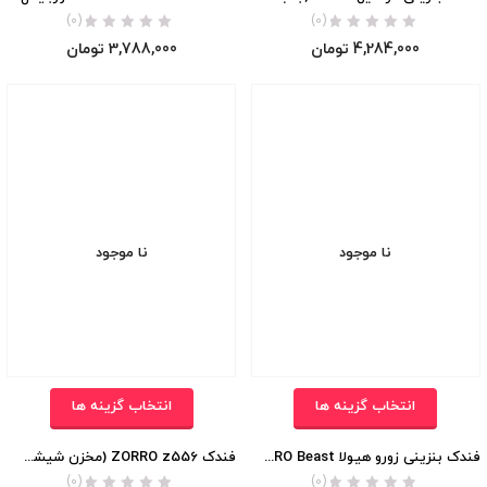
(0)
(0)
4,284,000
تومان
3,788,000
تومان
نا موجود
نا موجود
انتخاب گزینه ها
انتخاب گزینه ها
فندک بنزینی زورو هیولا ZORRO Beast اورجینال
فندک ZORRO z556 (مخزن شیشه ای) اورجینال
(0)
(0)