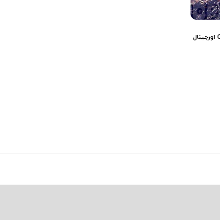
فندک بنزینی دو حالته CHIEF
فندک مار کبری Zorro اورجینال
(کبریتی) اورجینال
(0)
(0)
3,701,000
تومان
1,748,000
تومان
0