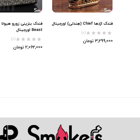
فندک اژدها Chief (هِندلی) اورجینال
Beast اورجینال
(0)
(0)
3,299,000
تومان
2,062,000
تومان