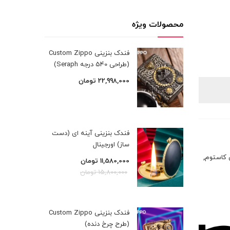
محصولات ویژه
فندک بنزینی Custom Zippo
(طراحی 540 درجه Seraph)
22,998,000
تومان
فندک بنزینی آینه ای (دست
ساز) اورجینال
 کاستوم
,
11,580,000
تومان
15,800,000
تومان
فندک بنزینی Custom Zippo
(طرح چرخ دنده)