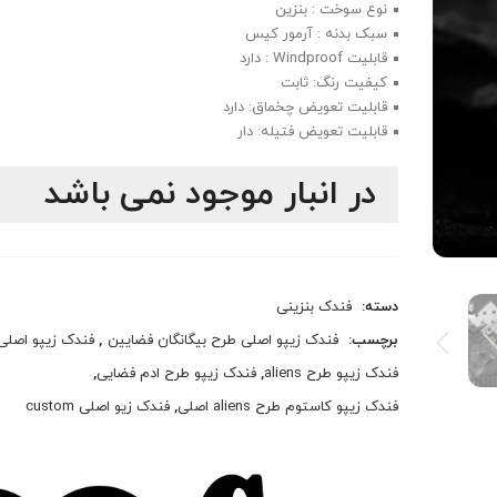
نوع سوخت : بنزین
سبک بدنه : آرمور کیس
قابلیت Windproof : دارد
کیفیت رنگ: ثابت
قابلیت تعویض چخماق: دارد
قابلیت تعویض فتیله: دار
در انبار موجود نمی باشد
دسته:
فندک بنزینی
برچسب:
فندک زیپو اصلی طرح بیگانگان فضایین
,
فندک زیپو اصلی
فندک زیپو طرح aliens
,
فندک زیپو طرح ادم فضایی
,
فندک زیپو کاستوم طرح aliens اصلی
,
فندک زیو اصلی custom