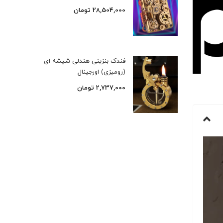
28,504,000
تومان
فندک بنزینی هندلی شیشه ای
(رومیزی) اورجینال
2,737,000
تومان