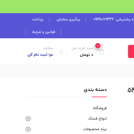
شتیبانی: 09191076332
پیگیری سفارش
پرداخت
قوانین و شرایط
0
سبد خرید من
سلام،
مرا ثبت نام کن
0
تومان
Custom Zi (طراحی 540
دسته بندی
فروشگاه
انواع فندک
برند محصولات