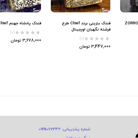
فندک بنزینی زورو هیولا ZORRO
فندک بنزینی برند Chief طرح
فندک پادشاه جهنم Chief اورجینال
فرشته نگهبان اورجینال
(0)
(0)
3,678,000
تومان
3,447,000
تومان
شماره پشتیبانی: 09191076332
پیگیری سفارش