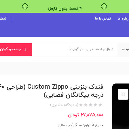
۴ قسط، بدون کارمزد
بدون ضامن، بدون سود
رباره ما
تماس با ما
شماره پ
خرید قسطی با ترب‌پی
یک دسته‌بندی انتخاب کنید
جستجو کردن
فندک بنزینی ppo
درجه بیگانگان فضایی)
(
0
دیدگاه مشتری)
67,075,000
تومان
نوع احتراق: سنگی/ چخماقی