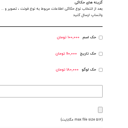
گزینه های حکاکی
بعد از انتخاب نوع حکاکی اطلاعات مربوط به نوع فونت ، تصویر و ... را
واتساپ
ارسال کنید
حک اسم
100,000 تومان
حک تاریخ
110,000 تومان
حک لوگو
180,000 تومان
(max file size 512 مگابایت)