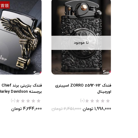
نا موجود
فندک ZORRO z592-612 اسپینری
فندک 
اورجینال
برجسته Harley Davidson اورجینال
(0)
(0)
1,998,000
تومان
2,451,000
تومان
4,244,000
تومان