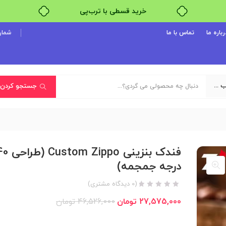
۴ قسط، بدون کارمزد
رباره ما
تماس با ما
شماره پ
بدون ضامن، بدون سود
خرید قسطی با ترب‌پی
یک دسته‌بندی انتخاب کنید
جستجو کردن
فندک بنزینی ppo
درجه جمجمه)
(
0
دیدگاه مشتری)
27,575,000
تومان
46,526,000
تومان