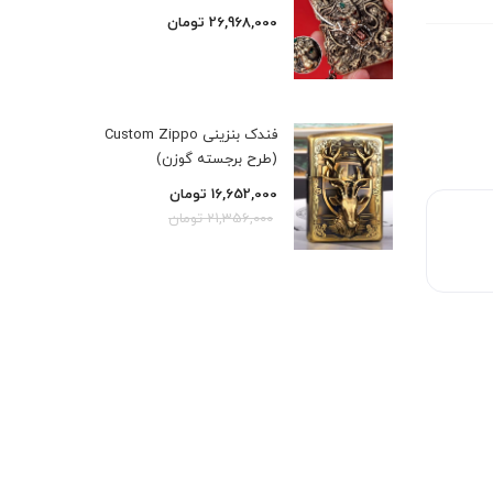
26,968,000
تومان
فندک بنزینی Custom Zippo
(طرح برجسته گوزن)
16,652,000
تومان
21,356,000
تومان