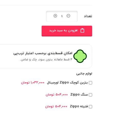
تعداد
افزودن به سبد خرید
امکان قسط‌بندی برحسب اعتبار ترب‌پی
۴ قسط ماهانه. بدون سود، چک و ضامن.
لوازم جانبی
بنزین کوچک Zippo اورجینال
1,032,000 تومان
سنگ Zippo
504,000 تومان
فتیله Zippo
504,000 تومان