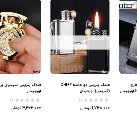
نا موجود
بنزینی برند Chief طرح
فندک بنزینی دو حالته CHIEF
(کبریتی) اورجینال
اورجینال
(0)
(0)
1,748,000
تومان
3,304,000
تومان