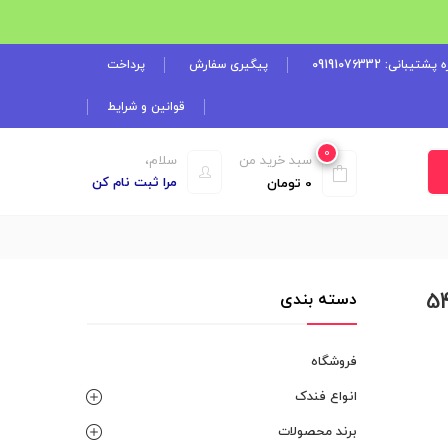
شتیبانی: 09191076332
پیگیری سفارش
پرداخت
قوانین و شرایط
0
سبد خرید من
سلام،
مرا ثبت نام کن
0
تومان
Custom Zi (طراحی 540
دسته بندی
فروشگاه
انواع فندک
برند محصولات