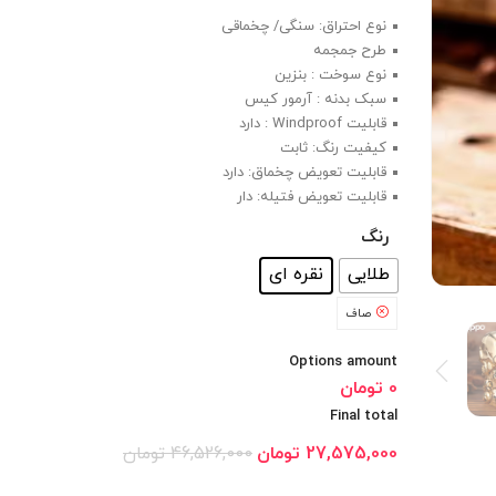
نوع احتراق: سنگی/ چخماقی
طرح جمجمه
نوع سوخت : بنزین
سبک بدنه : آرمور کیس
قابلیت Windproof : دارد
کیفیت رنگ: ثابت
قابلیت تعویض چخماق: دارد
قابلیت تعویض فتیله: دار
رنگ
: نقره ای
طلایی
نقره ای
صاف
Options amount
0 تومان
Final total
27,575,000
تومان
46,526,000
تومان