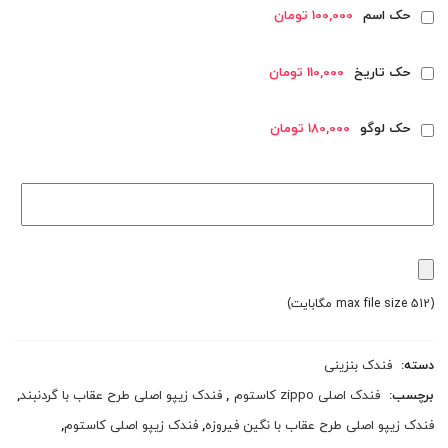
حک اسم
100,000 تومان
حک تاریخ
110,000 تومان
حک لوگو
180,000 تومان
(max file size 512 مگابایت)
دسته:
فندک بنزینی
برچسب:
فندک اصلی zippo کاستوم
,
فندک زیپو اصلی طرح عقاب با گردنبند
,
فندک زیپو اصلی طرح عقاب با نگین فیروزه
,
فندک زیپو اصلی کاستوم
,