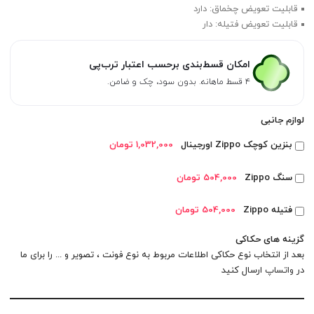
قابلیت تعویض چخماق: دارد
قابلیت تعویض فتیله: دار
امکان قسط‌بندی برحسب اعتبار ترب‌پی
۴ قسط ماهانه. بدون سود، چک و ضامن.
لوازم جانبی
بنزین کوچک Zippo اورجینال
1,032,000 تومان
سنگ Zippo
504,000 تومان
فتیله Zippo
504,000 تومان
گزینه های حکاکی
بعد از انتخاب نوع حکاکی اطلاعات مربوط به نوع فونت ، تصویر و ... را برای ما
در
واتساپ
ارسال کنید