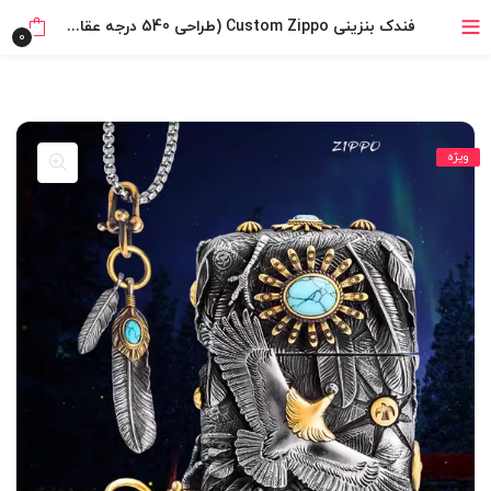
بدون ضامن، بدون سود
فندک بنزینی Custom Zippo (طراحی 540 درجه عقاب به همراه بند آویز)
0
خرید قسطی با ترب‌پی
ویژه