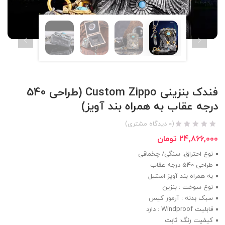
فندک بنزینی Custom Zippo (طراحی 540
درجه عقاب به همراه بند آویز)
(
0
دیدگاه مشتری)
24,866,000
تومان
نوع احتراق: سنگی/ چخماقی
طراحی 540 درجه عقاب
به همراه بند آویز استیل
نوع سوخت : بنزین
سبک بدنه : آرمور کیس
قابلیت Windproof : دارد
کیفیت رنگ: ثابت