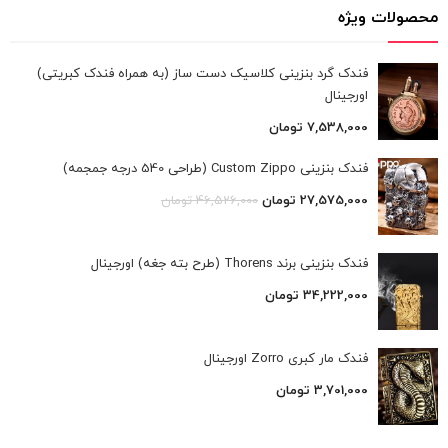
محصولات ویژه
فندک گرد بنزینی کلاسیک دست ساز (به همراه فندک کبریتی)
اورجینال
7,538,000
تومان
فندک بنزینی Custom Zippo (طراحی 540 درجه جمجمه)
27,575,000
تومان
46,526,000
تومان
فندک بنزینی برند Thorens (طرح بته جغه) اورجینال
34,222,000
تومان
فندک مار کبری Zorro اورجینال
3,701,000
تومان