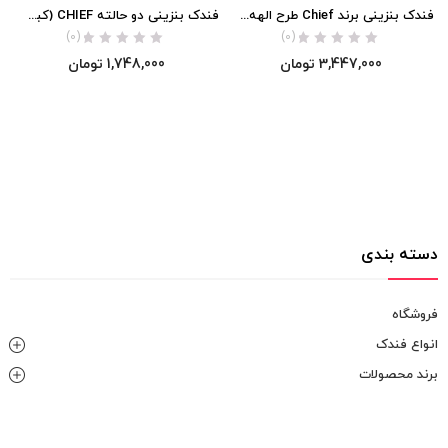
فندک بنزینی برند Chief طرح الهه یونان اورجینال
فندک بنزینی دو حالته CHIEF (کبریتی) اورجینال
(0)
(0)
3,447,000
تومان
1,748,000
تومان
دسته بندی
فروشگاه
انواع فندک
برند محصولات