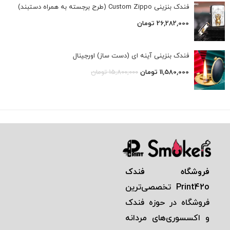
فندک بنزینی Custom Zippo (طرح برجسته به همراه دستبند)
26,282,000
تومان
فندک بنزینی آینه ای (دست ساز) اورجینال
11,580,000
تومان
15,800,000
تومان
فروشگاه فندک
Print42o
تخصصی‌ترين
فروشگاه در حوزه فندک
و اكسسوری‌های مردانه