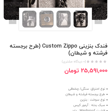
فندک بنزینی Custom Zippo (طرح برجسته
فرشته و شیطان)
(
0
دیدگاه مشتری)
25,591,000
تومان
نوع احتراق: سنگی/ چخماقی
طرح برجسته فرشته و شیطان
نوع سوخت : بنزین
سبک بدنه : آرمور کیس
قابلیت Windproof : دارد