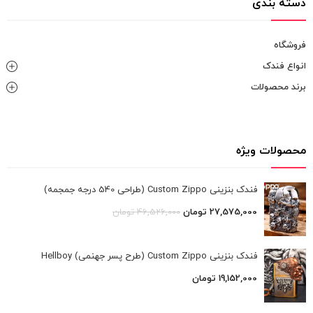
دسته بندی
فروشگاه
انواع فندک
برند محصولات
محصولات ویژه
فندک بنزینی Custom Zippo (طراحی 540 درجه جمجمه)
27,575,000
تومان
46,526,000
تومان
فندک بنزینی Custom Zippo (طرح پسر جهنمی) Hellboy
19,152,000
تومان