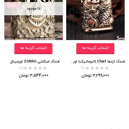
ویژه
نا موجود
انتخاب گزینه ها
انتخاب گزینه ها
فندک اژدها Chief (اتوماتیک) اورجینال
فندک اسکلتی ZORRO اورجینال
F
(0)
(0)
3,299,000
تومان
3,544,000
تومان