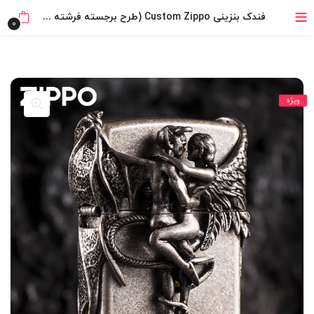
بدون ضامن، بدون سود
فندک بنزینی Custom Zippo (طرح برجسته فرشته و شیطان)
0
خرید قسطی با ترب‌پی
ویژه