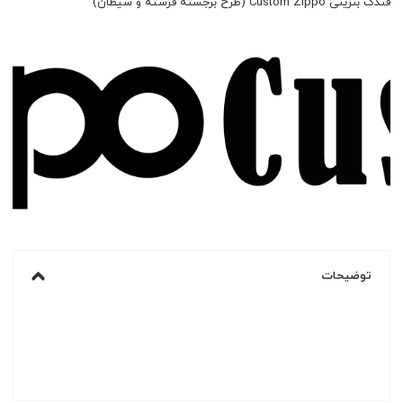
فندک بنزینی Custom Zippo (طرح برجسته فرشته و شیطان)
توضیحات