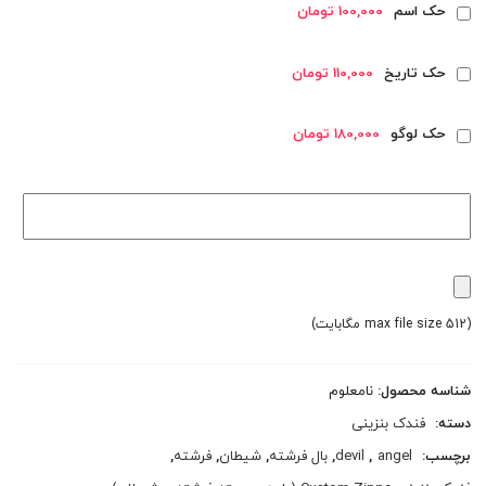
حک اسم
100,000 تومان
حک تاریخ
110,000 تومان
حک لوگو
180,000 تومان
(max file size 512 مگابایت)
شناسه محصول:
نامعلوم
دسته:
فندک بنزینی
برچسب:
angel
,
devil
,
بال فرشته
,
شیطان
,
فرشته
,