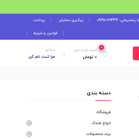
شتیبانی: 09191076332
پیگیری سفارش
پرداخت
قوانین و شرایط
0
سبد خرید من
سلام،
مرا ثبت نام کن
0
تومان
دسته بندی
فروشگاه
انواع فندک
برند محصولات