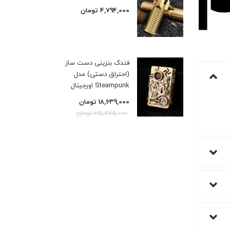
4,794,000
تومان
فندک بنزینی دست ساز
(احتراق دستی) مدل
Steampunk اورجینال
18,639,000
تومان
25,875,000
تومان