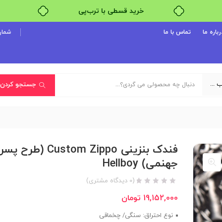
خرید قسطی با ترب‌پی
۴ قسط، بدون کارمزد
رباره ما
تماس با ما
شماره پ
بدون ضامن، بدون سود
خرید قسطی با ترب‌پی
یک دسته‌بندی انتخاب کنید
جستجو کردن
فندک بنزینی Custom Zippo (طرح پسر
جهنمی) Hellboy
(
0
دیدگاه مشتری)
19,152,000
تومان
نوع احتراق: سنگی/ چخماقی