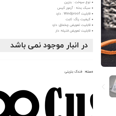
نوع سوخت : بنزین
سبک بدنه : آرمور کیس
قابلیت Windproof : دارد
کیفیت رنگ: ثابت
قابلیت تعویض چخماق: دارد
قابلیت تعویض فتیله: دار
در انبار موجود نمی باشد
دسته:
فندک بنزینی