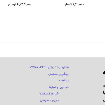
6,611,000
تومان
4,244,000
تومان
شماره پشتیبانی: 09191076332
پیگیری سفارش
پرداخت
قوانین و شرایط
ا
شرایط استفاده
ی و ٤ سال
حریم خصوصی