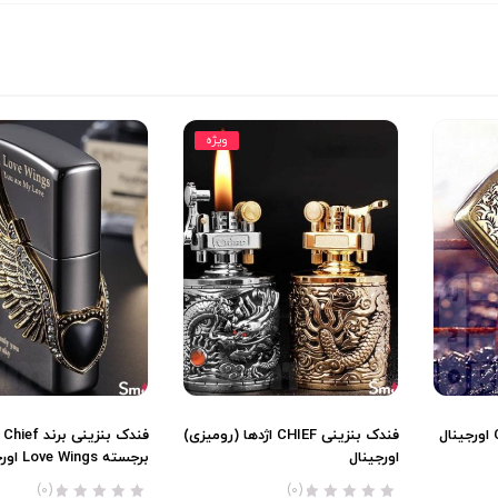
ویژه
فندک بنزینی CHIEF اژدها (رومیزی)
فند
اورجینال
برجسته Love Wings اورجینال
(0)
(0)