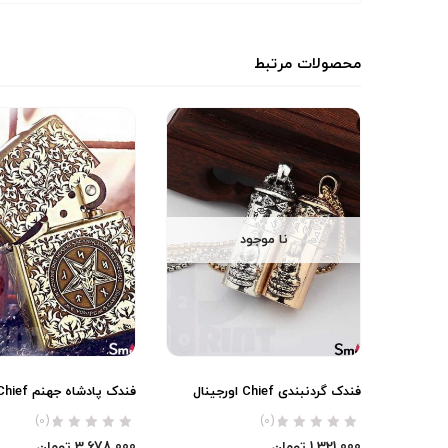
محصولات مرتبط
نا موجود
فندک گردنبندی Chief اورجینال
فندک پادشاه جهنم Chief اورجینال
(0)
(0)
1,321,000
تومان
3,678,000
تومان