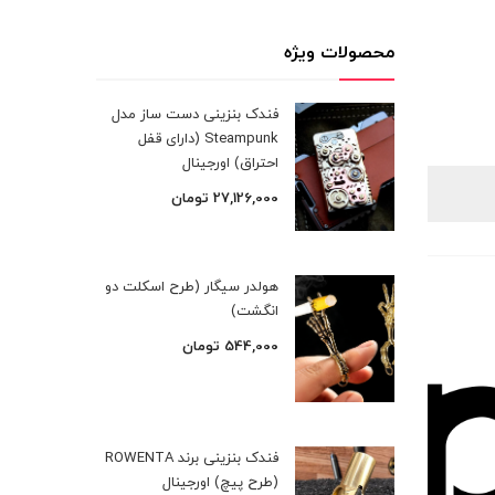
محصولات ویژه
فندک بنزینی دست ساز مدل
Steampunk (دارای قفل
احتراق) اورجینال
27,126,000
تومان
هولدر سیگار (طرح اسکلت دو
انگشت)
544,000
تومان
فندک بنزینی برند ROWENTA
(طرح پیچ) اورجینال