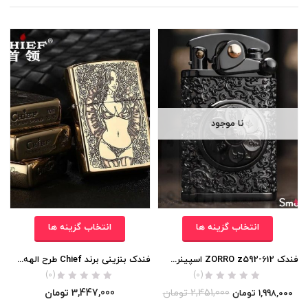
نا موجود
انتخاب گزینه ها
انتخاب گزینه ها
فندک ZORRO z592-612 اسپینری اورجینال
فندک بنزینی برند Chief طرح الهه یونان اورجینال
(0)
(0)
2,451,000
تومان
3,447,000
تومان
1,998,000
تومان