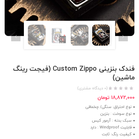
فندک بنزینی Custom Zippo (فیجت رینگ
ماشین)
(
0
دیدگاه مشتری)
18,872,000
تومان
نوع احتراق: سنگی/ چخماقی
نوع سوخت : بنزین
سبک بدنه : آرمور کیس
قابلیت Windproof : دارد
کیفیت رنگ: ثابت