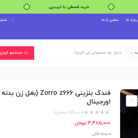
خرید قسطی با ترب‌پی
۴ قسط، بدون کارمزد
رباره ما
تماس با ما
شماره پ
بدون ضامن، بدون سود
خرید قسطی با ترب‌پی
یک دسته‌بندی انتخاب کنید
جستجو کردن
فندک بنزینی Zorro z666 (بغل زن
اورجینال
(
0
دیدگاه مشتری)
4,485,000
تومان
بدنه لاکی