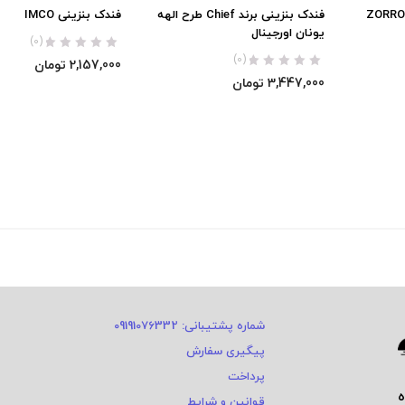
فندک بنزینی زورو هیولا ZORRO
فندک بنزینی برند Chief طرح الهه
فندک بنزینی IMCO
یونان اورجینال
(0)
(0)
2,157,000
تومان
3,447,000
تومان
شماره پشتیبانی: 09191076332
پیگیری سفارش
پرداخت
قوانین و شرایط