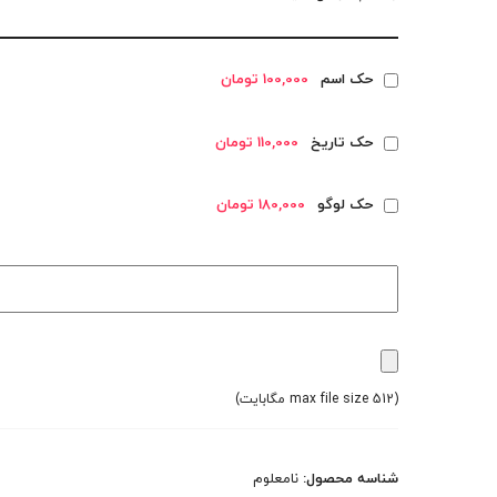
حک اسم
100,000 تومان
حک تاریخ
110,000 تومان
حک لوگو
180,000 تومان
(max file size 512 مگابایت)
شناسه محصول:
نامعلوم