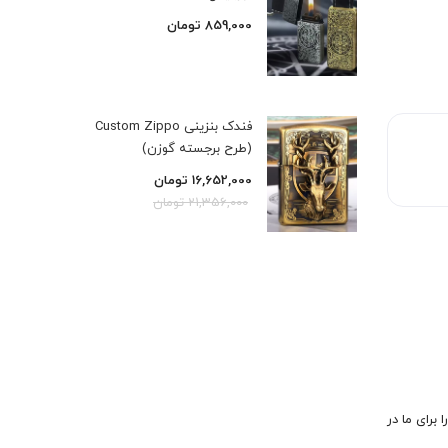
859,000
تومان
فندک بنزینی Custom Zippo
(طرح برجسته گوزن)
16,652,000
تومان
21,356,000
تومان
 برای ما در