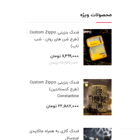
محصولات ویژه
فندک بنزینی Custom Zippo
(طرح شن های روان - شب
تاب)
11,499,000
تومان
26,146,000
تومان
فندک بنزینی Custom Zippo
(طرح کنستانتین)
Constantine
22,587,000
تومان
فندک گازی به همراه جاکلیدی
اورجینال