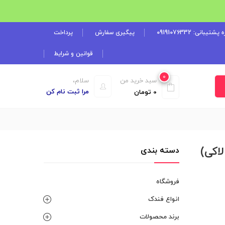
شتیبانی: 09191076332
پیگیری سفارش
پرداخت
قوانین و شرایط
0
سبد خرید من
سلام،
مرا ثبت نام کن
0
تومان
 بدنه لاکی)
دسته بندی
فروشگاه
انواع فندک
برند محصولات