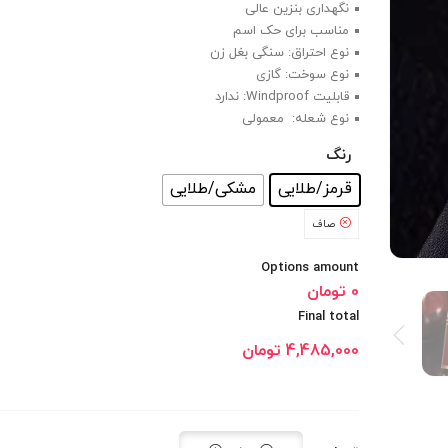
نگهداری بنزین عالی
مناسب برای حک اسم
نوع احتراق: سنگی بغل زن
نوع سوخت: گازی
قابلیت Windproof: ندارد
نوع شعله: معمولی
رنگ
: قرمز/طلایی
قرمز/طلایی
مشکی/طلایی
صاف
Options amount
0 تومان
Final total
4,485,000
تومان