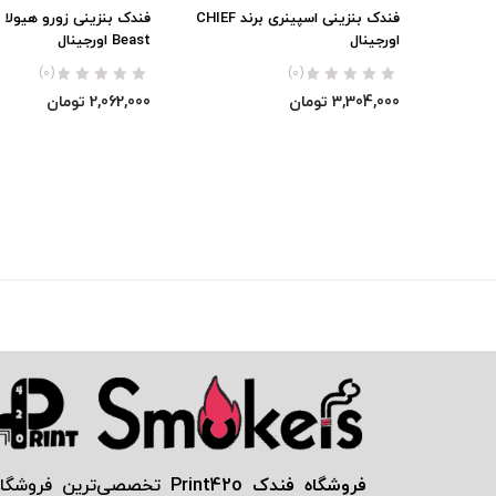
فندک بنزینی اسپینری برند CHIEF
اورجینال
Beast اورجینال
(0)
(0)
3,304,000
تومان
2,062,000
تومان
فروشگاه فندک Print42o
تخصصی‌ترين فروشگاه