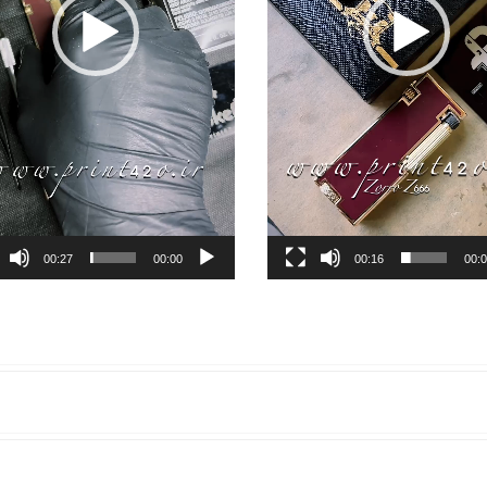
00:27
00:00
00:16
00: