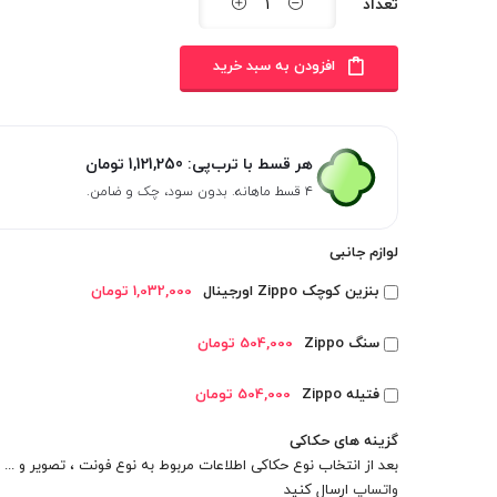
تعداد
افزودن به سبد خرید
هر قسط با ترب‌پی:
1,121,250
تومان
۴ قسط ماهانه. بدون سود، چک و ضامن.
لوازم جانبی
بنزین کوچک Zippo اورجینال
1,032,000 تومان
سنگ Zippo
504,000 تومان
فتیله Zippo
504,000 تومان
گزینه های حکاکی
بعد از انتخاب نوع حکاکی اطلاعات مربوط به نوع فونت ، تصویر و ... را
واتساپ
ارسال کنید