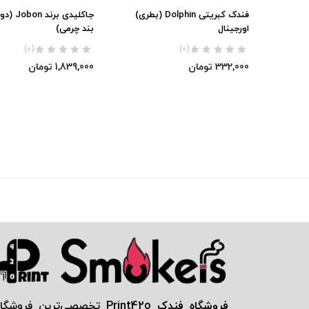
فندک کبریتی Dolphin (بطری)
جاکلیدی بر
اورجینال
بند چرمی)
(0)
(0)
332,000
تومان
1,839,000
تومان
فروشگاه فندک Print42o
تخصصی‌ترين فروشگاه