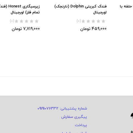
ند Jobon (دو حلقه با
فندک کبریتی Dolphin (نارنجک)
زیرسیگاری t
اورجینال
تمام فلز) اورجینال
(0)
(0)
459,000
تومان
7,719,000
تومان
شماره پشتیبانی: 09191076332
پیگیری سفارش
پرداخت