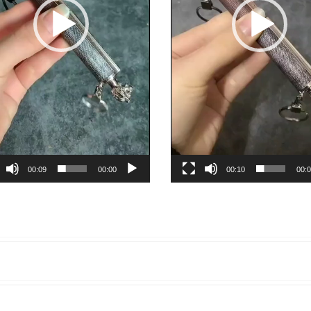
00:09
00:00
00:10
00: