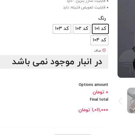
قابلیت شارژ بنزین : دارد
قابلیت تعویض فتیله: دارد
رنگ
: کد 101
کد 101
کد 102
کد 103
کد 104
صاف
در انبار موجود نمی باشد
Options amount
0 تومان
Final total
1,011,000
تومان