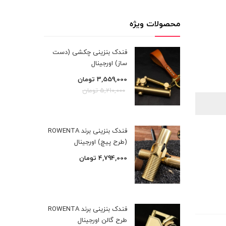
محصولات ویژه
فندک بنزینی چکشی (دست
ساز) اورجینال
3,559,000
تومان
5,210,000
تومان
فندک بنزینی برند ROWENTA
(طرح پیچ) اورجینال
4,794,000
تومان
فندک بنزینی برند ROWENTA
طرح گالن اورجینال