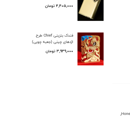
4,405,000
تومان
فندک بنزینی Chief طرح
اژدهای چینی (جعبه چوبی)
3,939,000
تومان
,