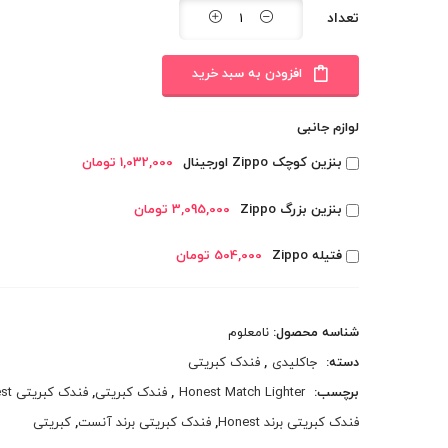
تعداد
افزودن به سبد خرید
لوازم جانبی
بنزین کوچک Zippo اورجینال
1,032,000 تومان
بنزین بزرگ Zippo
3,095,000 تومان
فتیله Zippo
504,000 تومان
شناسه محصول:
نامعلوم
دسته:
جاکلیدی
,
فندک کبریتی
برچسب:
Honest Match Lighter
,
فندک کبریتی
,
فندک کبریتی Honest
فندک کبریتی برند Honest
,
فندک کبریتی برند آنست
,
کبریتی