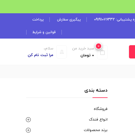
شتیبانی: 09191076332
پیگیری سفارش
پرداخت
قوانین و شرایط
0
سبد خرید من
سلام،
مرا ثبت نام کن
0
تومان
دسته بندی
فروشگاه
انواع فندک
برند محصولات