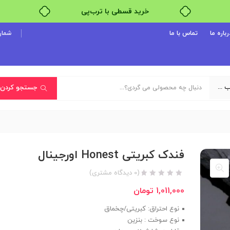
خرید قسطی با ترب‌پی
رباره ما
تماس با ما
شماره پ
یک دسته‌بندی انتخاب کنید
جستجو کردن
فندک کبریتی Honest اورجینال
(
0
دیدگاه مشتری)
1,011,000
تومان
نوع احتراق: کبریتی/چخماق
نوع سوخت : بنزین