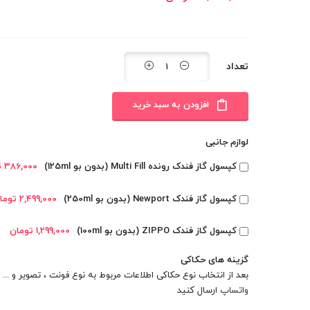
تعداد
افزودن به سبد خرید
لوازم جانبی
کپسول گاز فندک رونده Multi Fill (بدون بو 125ml)
386,000 تومان
کپسول گاز فندک Newport (بدون بو 250ml)
2,499,000 تومان
کپسول گاز فندک ZIPPO (بدون بو 100ml)
1,299,000 تومان
گزینه های حکاکی
بعد از انتخاب نوع حکاکی اطلاعات مربوط به نوع فونت ، تصویر و ... را
واتساپ
ارسال کنید