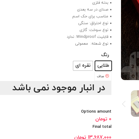
بدنه فلزی
صدای در سه بعدی
مناسب برای حک اسم
نوع احتراق: سنگی
نوع سوخت: گازی
قابلیت Windproof: ندارد
نوع شعله: معمولی
رنگ
: طلایی
طلایی
نقره ای
صاف
در انبار موجود نمی باشد
Options amount
0 تومان
Final total
13,687,000
تومان