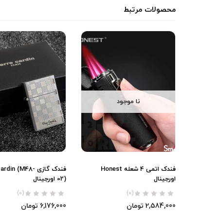
محصولات مرتبط
نا موجود
فندک اتمی 4 شعله Honest
فندک گازی din (M48
اورجینال
02) اورجینال
(0)
(0)
2,584,000
تومان
6,176,000
تومان