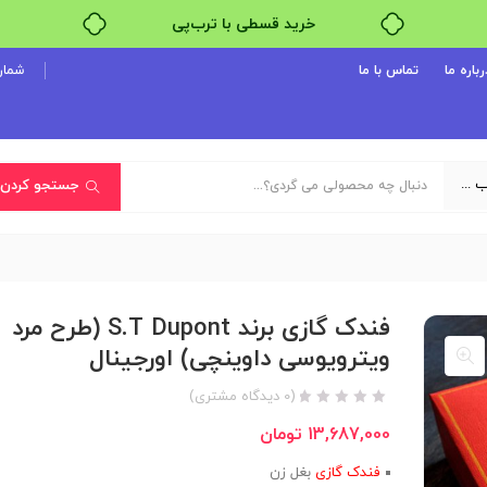
خرید قسطی با ترب‌پی
رباره ما
تماس با ما
شماره پ
یک دسته‌بندی انتخاب کنید
جستجو کردن
فندک گازی برند S.T Dupont (طرح مرد
ویترویوسی داوینچی) اورجینال
(
0
دیدگاه مشتری)
13,687,000
تومان
فندک گازی
بغل زن