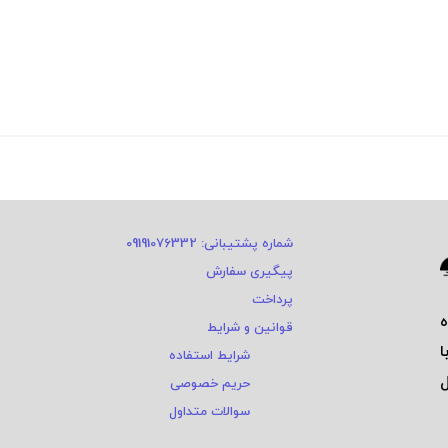
شماره پشتیبانی: 09191076332
پیگیری سفارش
پرداخت
قوانین و شرایط
ا
شرایط استفاده
ی و ٤ سال
حریم خصوصی
سوالات متداول