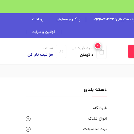
شتیبانی: 09191076332
پیگیری سفارش
پرداخت
قوانین و شرایط
0
سبد خرید من
سلام،
مرا ثبت نام کن
0
تومان
دسته بندی
فروشگاه
انواع فندک
برند محصولات