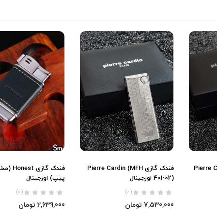
Pierre Car-
فندک گازی Pierre Cardin (MFH
فندک گازی 
401-02) اورجینال
پیپ) اورجینال
(0)
(0)
7,530,000
تومان
2,639,000
تومان