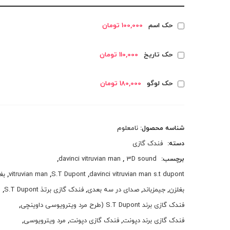
حک اسم
100,000 تومان
حک تاریخ
110,000 تومان
حک لوگو
180,000 تومان
شناسه محصول:
نامعلوم
دسته:
فندک گازی
برچسب:
3D sound
,
davinci vitruvian man
,
davinci vitruvian man s.t dupont
,
S.T Dupont
,
vitruvian man
,
بغ
بغلزن
,
جیمزباند
,
صدای در سه بعدی
,
فندک گازی برتذ S.T Dupont
,
فندک گازی برند S.T Dupont (طرح مرد ویترویوسی داوینچی
,
فندک گازی برند دپونت
,
فندک گازی دپونت
,
مرد ویترویوسی
,