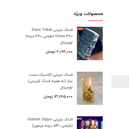
محصولات ویژه
فندک بنزینی Zorro Tribal
Cross 360 (طراحی 360 درجه)
اورجینال
2,062,000
تومان
فندک بنزینی کلاسیک دست
ساز (به همراه فندک کبریتی)
اورجینال
13,675,000
تومان
فندک بنزینی Custom Zippo
(طراحی 540 درجه میمون)