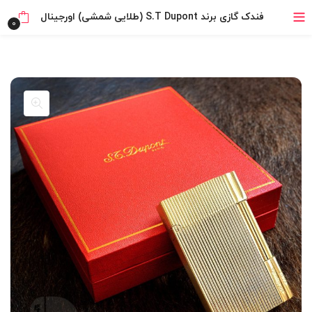
خرید قسطی با ترب‌پی
فندک گازی برند S.T Dupont (طلایی شمشی) اورجینال
0