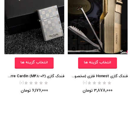
انتخاب گزینه ها
انتخاب گزینه ها
فندک گازی Honest فلزی (مخصوص پیپ) اورجینال
فندک گازی Pierre Cardin (M48-02) اورجینال
(0)
(0)
3,878,000
تومان
6,176,000
تومان