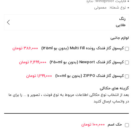
قابلیت Windproof: ندارد
نوع شعله: معمولی
رنگ
طلایی
لوازم جانبی
کپسول گاز فندک رونده Multi Fill (بدون بو 125ml)
386,000 تومان
کپسول گاز فندک Newport (بدون بو 250ml)
2,499,000 تومان
کپسول گاز فندک ZIPPO (بدون بو 100ml)
1,299,000 تومان
گزینه های حکاکی
بعد از انتخاب نوع حکاکی اطلاعات مربوط به نوع فونت ، تصویر و ... را برای ما
در
واتساپ
ارسال کنید
حک اسم
100,000 تومان