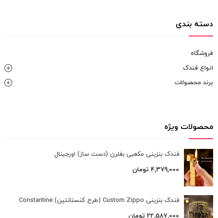
دسته بندی
فروشگاه
انواع فندک
برند محصولات
محصولات ویژه
فندک بنزینی مکعبی بغلرن (دست ساز) اورجینال
4,379,000
تومان
فندک بنزینی Custom Zippo (طرح کنستانتین) Constantine
22,587,000
تومان