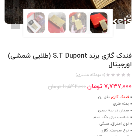
فندک گازی برند S.T Dupont (طلایی شمشی)
اورجینال
(
0
دیدگاه مشتری)
7,737,000
تومان
10,542,000
تومان
فندک گازی
بغل زن
بدنه فلزی
صدای در سه بعدی
مناسب برای حک اسم
نوع احتراق: سنگی
نوع سوخت: گازی