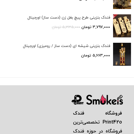
فندک بنزینی طرح پیچ بغل زن (دست ساز) اورجینال
3,797,000
تومان
5,335,000
تومان
فندک بنزینی شیشه ای (دست ساز / رومیزی) اورجینال
5,663,000
تومان
فروشگاه فندک
Print42o
تخصصی‌ترين
فروشگاه در حوزه فندک