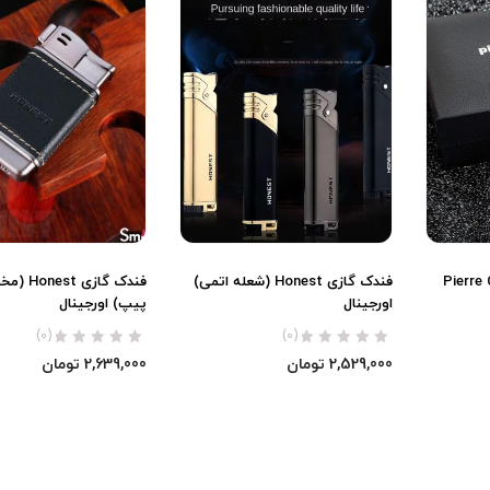
Pierre Car
فندک گازی Honest (شعله اتمی)
فندک گازی 
اورجینال
پیپ) اورجینال
(0)
(0)
2,529,000
تومان
2,639,000
تومان