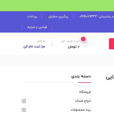
شتیبانی: 09191076332
پیگیری سفارش
پرداخت
قوانین و شرایط
0
سبد خرید من
سلام،
مرا ثبت نام کن
0
تومان
شکی طلایی
دسته بندی
فروشگاه
انواع فندک
برند محصولات