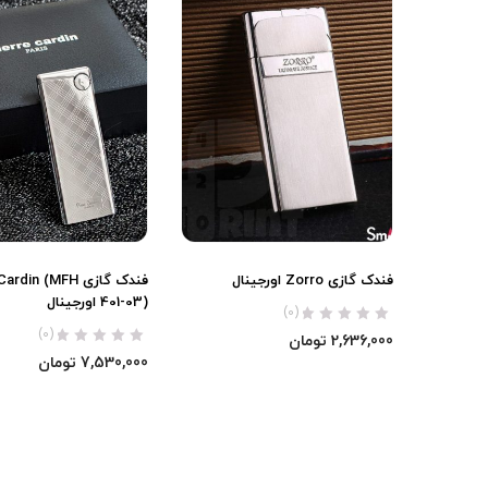
فندک گازی Zorro اورجینال
فندک گازی din (MFH
401-03) اورجینال
(0)
(0)
2,636,000
تومان
7,530,000
تومان