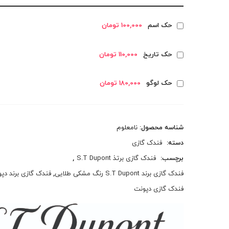
حک اسم
100,000 تومان
حک تاریخ
110,000 تومان
حک لوگو
180,000 تومان
شناسه محصول:
نامعلوم
دسته:
فندک گازی
برچسب:
فندک گازی برتذ S.T Dupont
,
فندک گازی برند S.T Dupont رنگ مشکی طلایی
,
فندک گازی برند دپ
فندک گازی دپونت