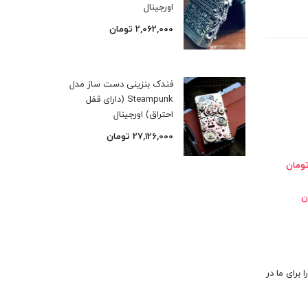
اورجینال
2,062,000
تومان
فندک بنزینی دست ساز مدل
Steampunk (دارای قفل
احتراق) اورجینال
27,126,000
تومان
 برای ما در