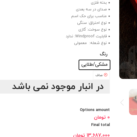
بدنه فلزی
صدای در سه بعدی
مناسب برای حک اسم
نوع احتراق: سنگی
نوع سوخت: گازی
قابلیت Windproof: ندارد
نوع شعله: معمولی
رنگ
: مشکی/طلایی
مشکی/طلایی
صاف
در انبار موجود نمی باشد
Options amount
0 تومان
Final total
13,687,000
تومان