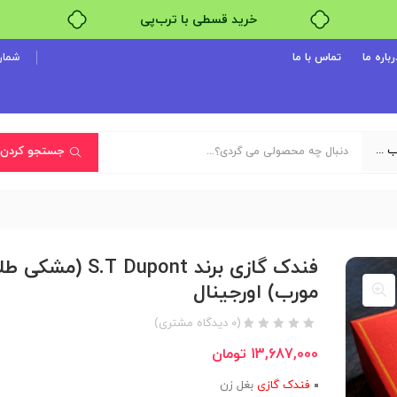
خرید قسطی با ترب‌پی
رباره ما
تماس با ما
شماره پ
یک دسته‌بندی انتخاب کنید
جستجو کردن
فندک گازی برند S.T Dupont (م
مورب) اورجینال
(
0
دیدگاه مشتری)
13,687,000
تومان
فندک گازی
بغل زن