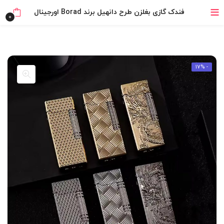
خرید قسطی با ترب‌پی
فندک گازی بغلزن طرح دانهیل برند Borad اورجینال
0
- 17%