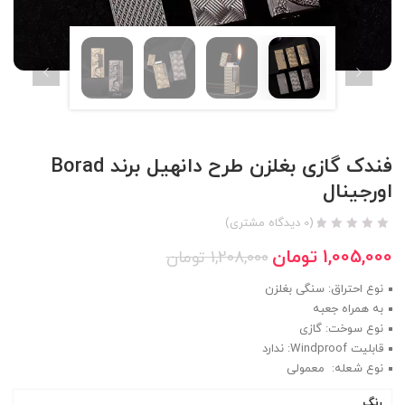
فندک گازی بغلزن طرح دانهیل برند Borad
اورجینال
(
0
دیدگاه مشتری)
1,005,000
تومان
1,208,000
تومان
نوع احتراق: سنگی بغلزن
به همراه جعبه
نوع سوخت: گازی
قابلیت Windproof: ندارد
نوع شعله: معمولی
رنگ