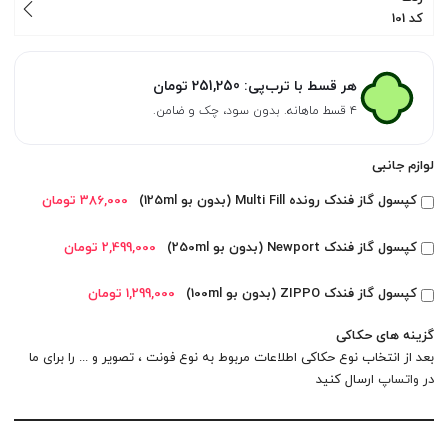
کد 101
هر قسط با ترب‌پی:
251,250
تومان
۴ قسط ماهانه. بدون سود، چک و ضامن.
لوازم جانبی
کپسول گاز فندک رونده Multi Fill (بدون بو 125ml)
386,000 تومان
کپسول گاز فندک Newport (بدون بو 250ml)
2,499,000 تومان
کپسول گاز فندک ZIPPO (بدون بو 100ml)
1,299,000 تومان
گزینه های حکاکی
بعد از انتخاب نوع حکاکی اطلاعات مربوط به نوع فونت ، تصویر و ... را برای ما
در
واتساپ
ارسال کنید