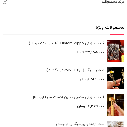
برند محصولات
محصولات ویژه
فندک بنزینی Custom Zippo (طراحی 540 درجه )
23,955,000
تومان
هولدر سیگار (طرح اسکلت دو انگشت)
544,000
تومان
فندک بنزینی مکعبی بغلرن (دست ساز) اورجینال
4,379,000
تومان
ست اژدها و زیرسیگاری اورجینال