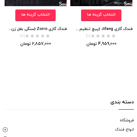
انتخاب گزینه ها
انتخاب گزینه ها
فندک گازی Jifeng (پیچ تنظیم شعله) اورجینال
فندک گازی Zorro (سنگی بغل زن) اورجینال
(0)
(0)
4,959,000
تومان
2,857,000
تومان
دسته بندی
فروشگاه
انواع فندک