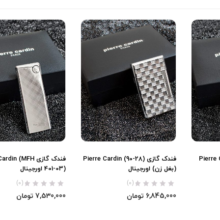
Pierre Car
فندک گازی Pierre Cardin (90-28)
فندک گازی din (MFH
(بغل زن) اورجینال
401-03) اورجینال
(0)
(0)
6,845,000
تومان
7,530,000
تومان