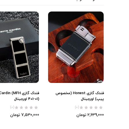
فندک گازی Honest (مخصوص
فندک گازی din (MFH
پیپ) اورجینال
401-01) اورجینال
(0)
(0)
2,639,000
تومان
7,530,000
تومان