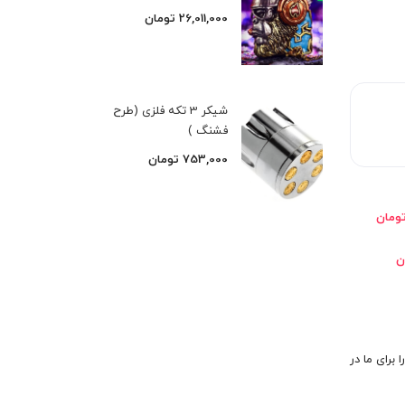
26,011,000
تومان
شیکر 3 تکه فلزی (طرح
فشنگ )
753,000
تومان
 برای ما در