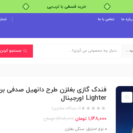
خرید قسطی با ترب‌پی
رباره ما
تماس با ما
شماره پ
یک دسته‌بندی انتخاب کنید
جستجو کردن
فندک گازی بغلزن طرح دانهیل صدفی برن
Lighter اورجینال
(
0
دیدگاه مشتری)
1,148,000
تومان
1,208,000
تومان
نوع احتراق: سنگی بغلزن