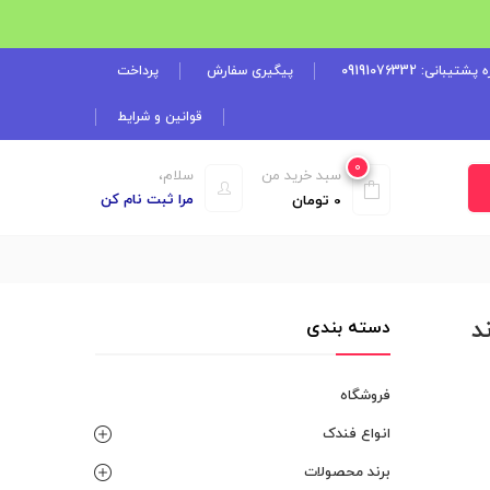
شتیبانی: 09191076332
پیگیری سفارش
پرداخت
قوانین و شرایط
0
سبد خرید من
سلام،
مرا ثبت نام کن
0
تومان
د
دسته بندی
فروشگاه
انواع فندک
برند محصولات