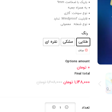
باریک با ضخامت 9mm
به همراه جعبه
نوع سوخت: گازی
قابلیت Windproof: ندارد
نوع شعله: معمولی
رنگ
: طلایی
طلایی
مشکی
نقره ای
صاف
Options amount
0 تومان
Final total
1,148,000
تومان
1,208,000
تومان
تعداد