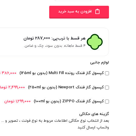
افزودن به سبد خرید
هر قسط با ترب‌پی:
287,000
تومان
۴ قسط ماهانه. بدون سود، چک و ضامن.
لوازم جانبی
کپسول گاز فندک رونده Multi Fill (بدون بو 125ml)
386,000 تومان
کپسول گاز فندک Newport (بدون بو 250ml)
2,499,000 تومان
کپسول گاز فندک ZIPPO (بدون بو 100ml)
1,299,000 تومان
گزینه های حکاکی
بعد از انتخاب نوع حکاکی اطلاعات مربوط به نوع فونت ، تصویر و ... را
واتساپ
ارسال کنید